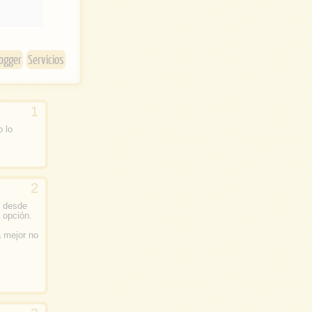
e
r
ogger
Servicios
o lo
s desde
 opción.
a mejor no