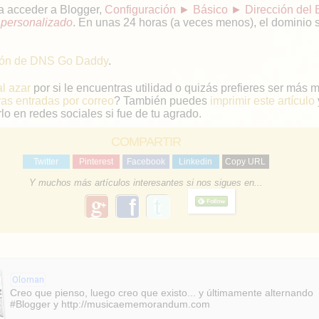
a acceder a Blogger,
Configuración ► Básico ► Dirección del 
 personalizado
. En unas 24 horas (a veces menos), el dominio 
ción de DNS Go Daddy
.
al azar
por si le encuentras utilidad o quizás prefieres ser más 
ras entradas por correo
? También puedes
imprimir este artículo
lo en redes sociales si fue de tu agrado.
COMPARTIR
Twitter
Pinterest
Facebook
Linkedin
Copy URL
Y muchos más artículos interesantes si nos sigues en...
g
f
o
a
o
g
c
l
e
e
Oloman
b
Creo que pienso, luego creo que existo... y últimamente alternando
#Blogger y http://musicaememorandum.com