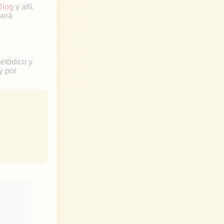
Blog
y allí,
será
metódico y
y por
t
w
i
t
t