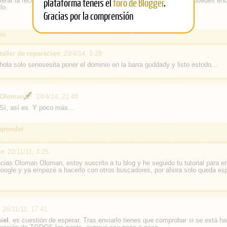
plataforma tenéis el
foro de Blogger
.
erar la recuperación enviando un sitemap. Dos o tres posts atrás puedes enc
lo.
Gracias por la comprensión
as
taller de reparacion
23/4/14, 5:28
hola solo senesesita poner el dominio en la barra goddady y listo estodo...
Oloman
24/4/14, 21:48
Sí, así es. Y poco más...
sponder
on
22/11/11, 3:25
ias Oloman Oloman, estoy suscrito a tu blog y he seguido tu tutorial para en
oogle y ya empezé a hacerlo con otros buscadores, por ahora solo queda esp
26/11/11, 17:41
iel
, es cuestión de esperar. Tras enviarlo tienes que comprobar si se está h