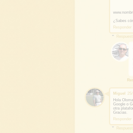
www.nombr
¿Sabes có
Responder
Respuest
Re
Miguel
25/
Hola Oloma
Google o G
otra plataf
Gracias.
Responder
Respuest