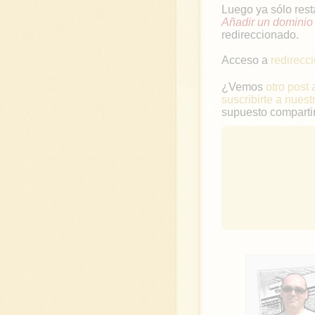
Luego ya sólo rest
Añadir un dominio
redireccionado.
Acceso a
redirec
¿Vemos
otro post 
suscribirte a nuest
supuesto compartir