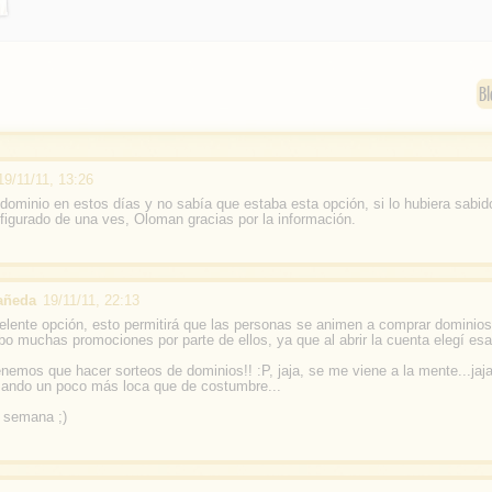
o
o
k
Bl
19/11/11, 13:26
ominio en estos días y no sabía que estaba esta opción, si lo hubiera sabid
figurado de una ves, Oloman gracias por la información.
añeda
19/11/11, 22:13
lente opción, esto permitirá que las personas se animen a comprar dominio
ibo muchas promociones por parte de ellos, ya que al abrir la cuenta elegí esa
nemos que hacer sorteos de dominios!! :P, jaja, se me viene a la mente...jaj
..ando un poco más loca que de costumbre...
e semana ;)