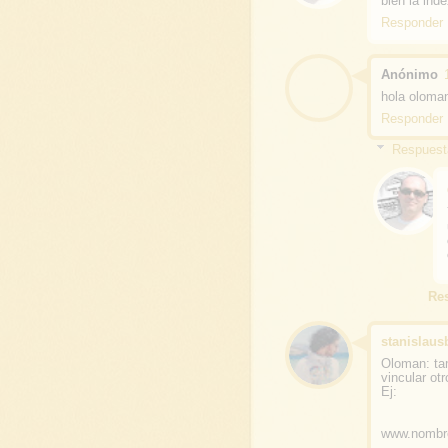
bien la in
Responder
Anónimo
hola oloma
Responder
Respuest
Re
stanislaus
Oloman: tam
vincular o
Ej:
www.nombr