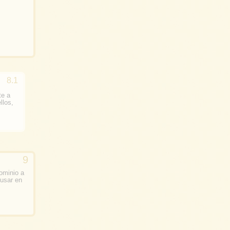
te a
llos,
ominio a
 usar en