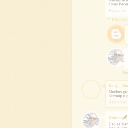
puedes acel
cómo hacer
Responder
Respuest
Re
Dany__Jh
Muchas grac
sitemap a g
Responder
Oloman
Eso es
Dan