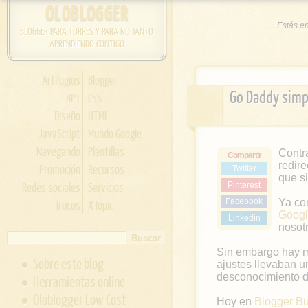
OLOBLOGGER
Estás e
BLOGGER PARA TORPES Y PARA NO TANTO
APRENDIENDO CONTIGO
Artilugios
Blogger
Go Daddy simpl
BPT
CSS
Diseño
HTML
JavaScript
Mundo Google
Navegando
Plantillas
Contr
Compartir
redir
Promoción
Recursos
Twitter
que si
Redes sociales
Servicios
Pinterest
Facebook
Ya co
Trucos
X-Topic
Goog
Linkedin
nosotr
Sin embargo hay m
Sobre este blog
ajustes llevaban u
desconocimiento d
Herramientas online
Oloblogger Low Cost
Hoy en
Blogger B