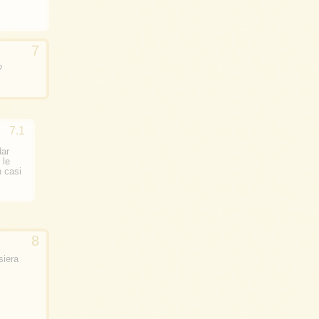
?
dar
 le
 casi
siera