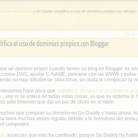
n:
Home
»
Servicios
»
Go Daddy simplifica el uso de dominios propios con Blogger
18 de 
ifica el uso de dominios propios con Blogger
atar un dominio propio cuando tienes un blog en Blogger, es si
eccionar DNS, ajustar C-NAME, pelearse con las WWW y todas 
endo no muy difíciles de solucionar, sin duda te complican la vi
mentamos hace poco que
cuando el dominio se lo compras al p
le
, uno ni se entera de todas estas cosas, ya que su sistema lo 
os sólo tenemos que dar un par de clicks en el ratón.
uchos que compran su dominio en Go Daddy y hasta ahora, ha
na tarea muchas veces ingrata, debido a lo novedoso del tema y
el comprador.
uzz
anuncian que esto ha cambiado, porque Go Daddy ha habil