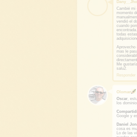
Dany__Jh
Cambié mi 
momento de 
manualmente
vendió el d
cuando poní
encontrada.
todas estas
adquisicion
Aprovecho e
mas le pasa
considerabl
directament
Me gustaría
salu2.
Responder
Oloman
Oscar
, est
los dominio
Compartid
Google y e
Daniel Jon
cosa es mu
Lo de las v