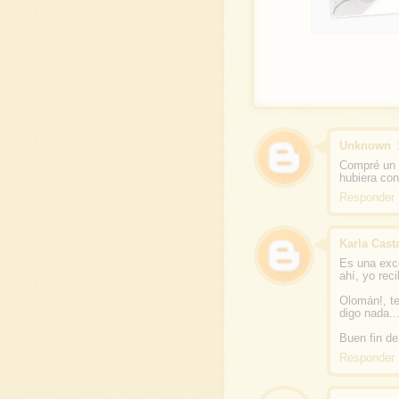
Unknown
Compré un d
hubiera con
Responder
Karla Cast
Es una exce
ahí, yo rec
Olomán!, te
digo nada.
Buen fin d
Responder