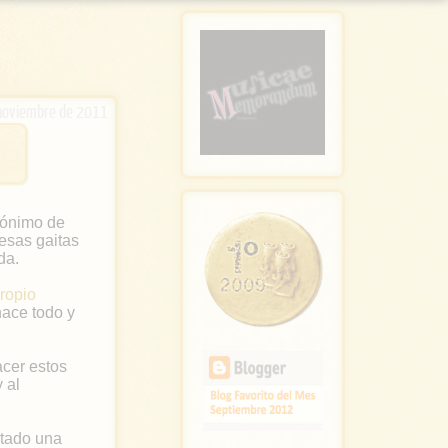
noviembre de 2011
nónimo de
esas gaitas
da.
ropio
hace todo y
cer estos
 al
itado una