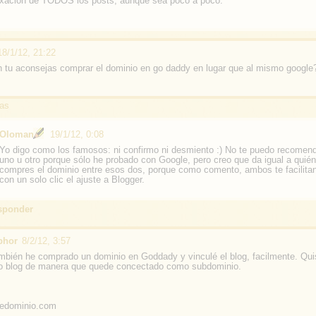
dexación de TODOS los posts, aunque sea poco a poco.
18/1/12, 21:22
n tu aconsejas comprar el dominio en go daddy en lugar que al mismo google
as
Oloman
19/1/12, 0:08
Yo digo como los famosos: ni confirmo ni desmiento :) No te puedo recomen
uno u otro porque sólo he probado con Google, pero creo que da igual a quién
compres el dominio entre esos dos, porque como comento, ambos te facilitan
con un solo clic el ajuste a Blogger.
sponder
bhor
8/2/12, 3:57
bién he comprado un dominio en Goddady y vinculé el blog, facilmente. Qui
tro blog de manera que quede concectado como subdominio.
edominio.com