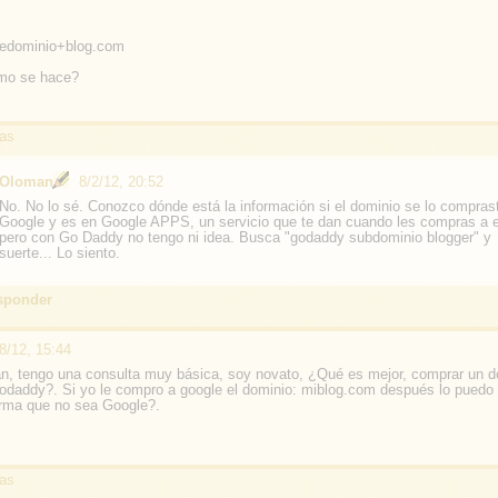
edominio+blog.com
mo se hace?
as
Oloman
8/2/12, 20:52
No. No lo sé. Conozco dónde está la información si el dominio se lo compras
Google y es en Google APPS, un servicio que te dan cuando les compras a e
pero con Go Daddy no tengo ni idea. Busca "godaddy subdominio blogger" y
suerte... Lo siento.
sponder
8/12, 15:44
n, tengo una consulta muy básica, soy novato, ¿Qué es mejor, comprar un d
odaddy?. Si yo le compro a google el dominio: miblog.com después lo puedo
orma que no sea Google?.
as