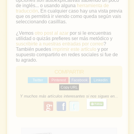
opciones son autoexplicativas sabiendo un poco
de inglés... o usando alguna
herramienta de
traducción
. En cualquier caso hay una vista previa
que os permitirá ir viendo como queda según vais
seleccionando casilllas.
¿Vemos
otro post al azar
por si le encuentras
utilidad o quizás prefieres ser más metódico y
suscribirte a nuestras entradas por correo
?
También puedes
imprimir este artículo
y por
supuesto compartirlo en redes sociales si fue de
tu agrado.
COMPARTIR
Twitter
Pinterest
Facebook
Linkedin
Copy URL
Y muchos más artículos interesantes si nos sigues en...
g
f
o
a
o
g
c
l