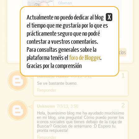
e
e
Oloman
b
Creo que pienso, luego creo
que existo... y últimamente
Actualmente no puedo dedicar al blog
X
o
alternando #Blogger y
el tiempo que me gustaría por lo que es
http://musicaememorandum.
o
com
prácticamente seguro que no podré
k
contestar a vuestros comentarios.
Para consultas generales sobre la
JavaScript
Servicios
plataforma tenéis el
foro de Blogger
.
Gracias por la comprensión
Balthazar Hawke
7/3/13, 3:11
Se ve bastante bueno.
Responder
Unknown
7/3/13, 3:50
Hola, buenisimo blog me ha ayudado muchisimo
en mi blog, una pregunta! Cómo puedo poner los
iconos sociales que tienes debajo de la caja de
Buscar? Gracias de antemano :D Espero tu
pronta respuesta!
Responder