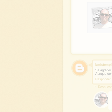
bmistempl
Se agradece
Aunque con 
Responder
Respuest