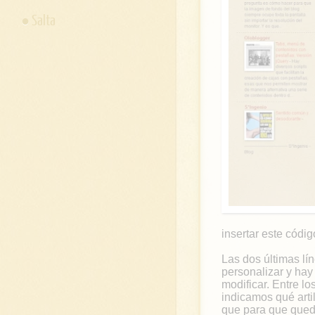
Salta
insertar este códi
Las dos últimas lí
personalizar y hay
modificar. Entre lo
indicamos qué arti
que para que quede