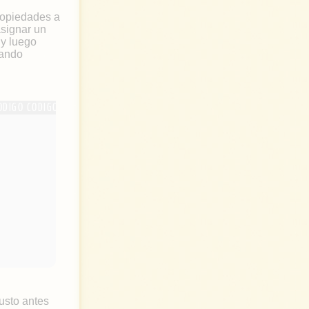
ropiedades a
signar un
 y luego
cando
justo antes