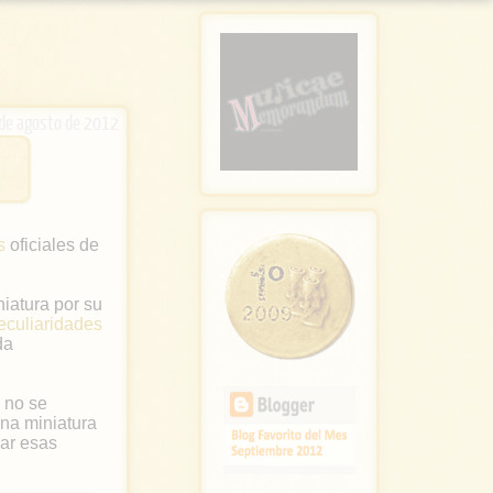
de agosto de 2012
s
oficiales de
iatura por su
eculiaridades
da
 no se
na miniatura
iar esas