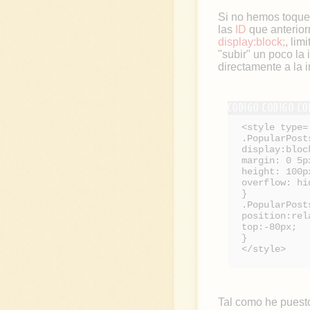
Si no hemos toquet
las
ID
que anterior
display:block;
, lim
"subir" un poco la
directamente a la 
<style type=
.PopularPost
display:bloc
margin: 0 5p
height: 100p
overflow: hi
}
.PopularPost
position:rel
top:-80px;
}
</style>
Tal como he puesto