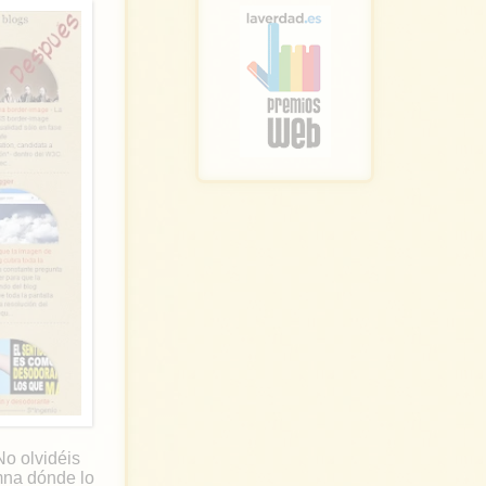
No olvidéis
mna dónde lo