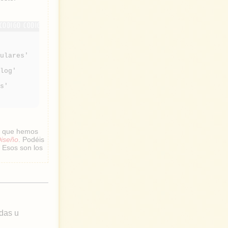
pulares'
blog'
gs'
s que hemos
iseño
. Podéis
.. Esos son los
das u