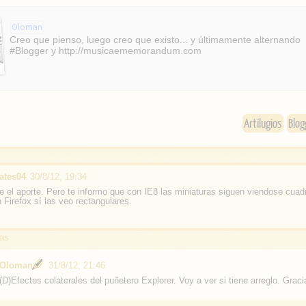
c
l
e
e
Oloman
b
Creo que pienso, luego creo que existo... y últimamente alternando
#Blogger y http://musicaememorandum.com
o
o
k
Artilugios
Blog
ates04
30/8/12, 19:34
 el aporte. Pero te informo que con IE8 las miniaturas siguen viendose cuad
Firefox sí las veo rectangulares.
as
Oloman
31/8/12, 21:46
(D)Efectos colaterales del puñetero Explorer. Voy a ver si tiene arreglo. Graci