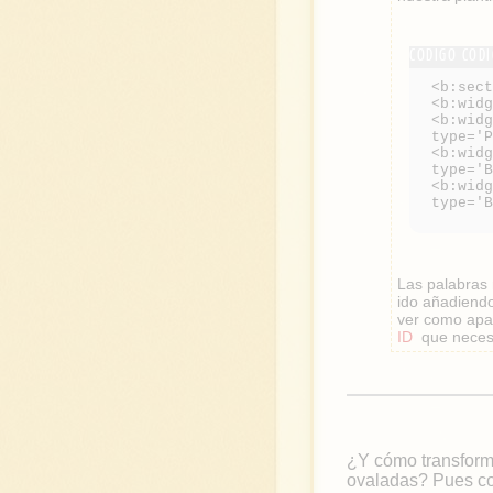
<b:sec
<b:wid
<b:wid
type='
<b:wid
type='
<b:wid
type='
Las palabras
ido añadiendo
ver como ap
ID
que neces
¿Y cómo transform
ovaladas? Pues c