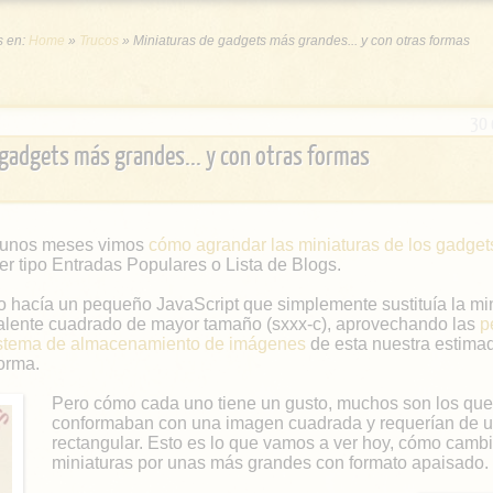
s en:
Home
»
Trucos
»
Miniaturas de gadgets más grandes... y con otras formas
30 
 gadgets más grandes... y con otras formas
unos meses vimos
cómo agrandar las miniaturas de los gadget
er tipo Entradas Populares o Lista de Blogs.
lo hacía un pequeño JavaScript que simplemente sustituía la min
alente cuadrado de mayor tamaño (sxxx-c), aprovechando las
p
istema de almacenamiento de imágenes
de esta nuestra estima
forma.
Pero cómo cada uno tiene un gusto, muchos son los que
conformaban con una imagen cuadrada y requerían de u
rectangular. Esto es lo que vamos a ver hoy, cómo camb
miniaturas por unas más grandes con formato apaisado.