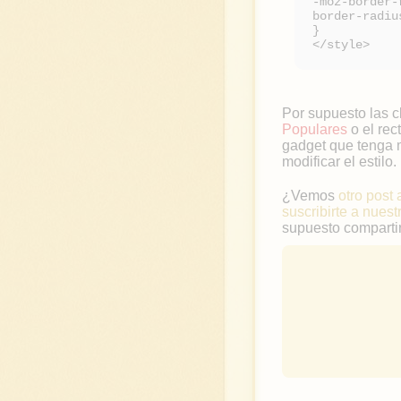
-moz-border-
border-radiu
}
</style>
Por supuesto las c
Populares
o el rec
gadget que tenga m
modificar el estilo.
¿Vemos
otro post 
suscribirte a nuest
supuesto compartir