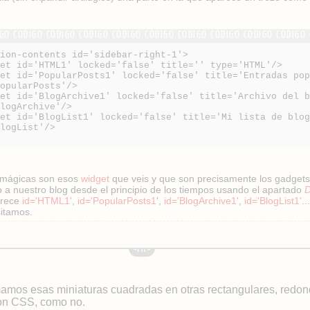
tion-contents id='sidebar-right-1'>
get id='HTML1' locked='false' title='' type='HTML'/>
get id='PopularPosts1' locked='false' title='Entradas po
PopularPosts'/>
get id='BlogArchive1' locked='false' title='Archivo del 
BlogArchive'/>
get id='BlogList1' locked='false' title='Mi lista de blo
BlogList'/>
 mágicas son esos
widget
que veis y que son precisamente los gadget
 a nuestro blog desde el principio de los tiempos usando el apartado
D
arece
id='HTML1'
,
id='PopularPosts1
',
id='BlogArchive1'
,
id='BlogList1'
.
itamos.
amos esas miniaturas cuadradas en otras rectangulares, redon
on CSS, como no.