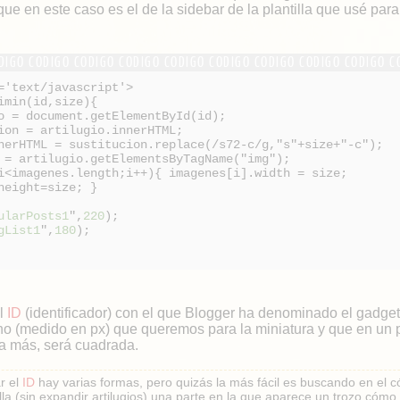
ue en este caso es el de la sidebar de la plantilla que usé para
='text/javascript'>
imin(id,size){
o = document.getElementById(id);
ion = artilugio.innerHTML;
nerHTML = sustitucion.replace(/s72-c/g,"s"+size+"-c");
 = artilugio.getElementsByTagName("img");
i<imagenes.length;i++){ imagenes[i].width = size;
height=size; }
ularPosts1
",
220
);
gList1
",
180
);
el
ID
(identificador) con el que Blogger ha denominado el gadget a
o (medido en px) que queremos para la miniatura y que en un pr
a más, será cuadrada.
r el
ID
hay varias formas, pero quizás la más fácil es buscando en el c
illa (sin expandir artilugios) una parte en la que aparece un trozo cómo 