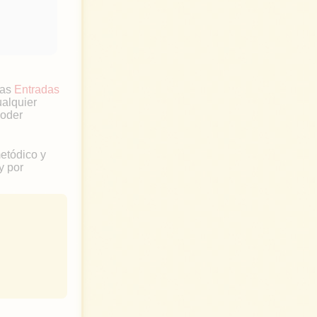
las
Entradas
ualquier
poder
metódico y
y por
t
w