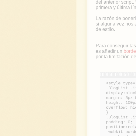
del anterior script
primera y última lí
La razón de ponerl
si alguna vez nos a
de estilo.
Para conseguir las
es añadir un
borde
por la limitación d
<style type=
.BlogList .i
display:bloc
margin: 5px 
height: 100p
overflow: hi
}
.BlogList .i
padding: 0;
position:rel
-webkit-bord