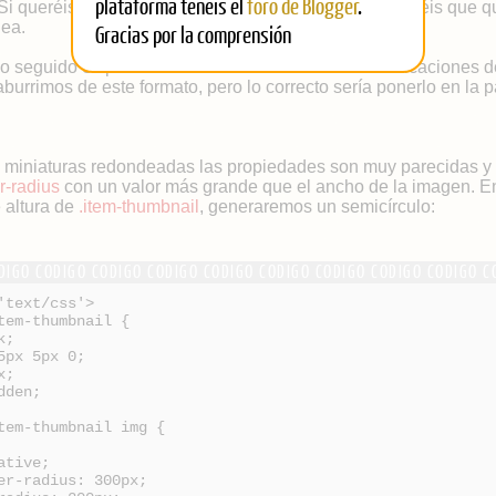
plataforma tenéis el
foro de Blogger
.
. Si queréis ponerlo en la parte CSS del blog sólo tendréis que qu
nea.
Gracias por la comprensión
o seguido es para facilitar el borrado de estas modificaciones 
burrimos de este formato, pero lo correcto sería ponerlo en la p
 miniaturas redondeadas las propiedades son muy parecidas y l
r-radius
con un valor más grande que el ancho de la imagen. E
e altura de
.item-thumbnail
, generaremos un semicírculo:
'text/css'>
tem-thumbnail {
k;
5px 5px 0;
x;
dden;
tem-thumbnail img {
ative;
er-radius: 300px;