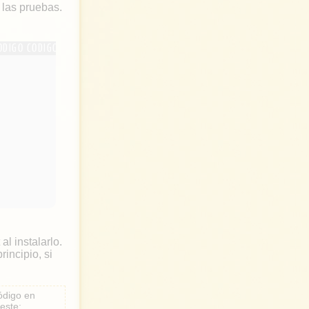
 las pruebas.
l instalarlo.
incipio, si
ódigo en
este: