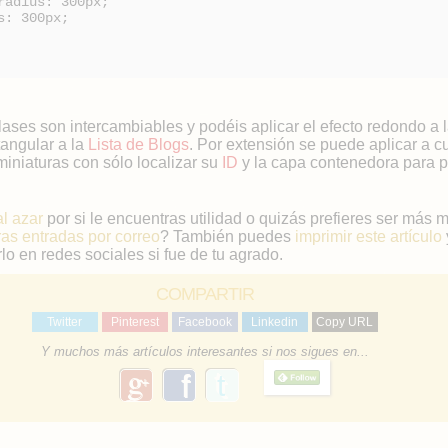
radius: 300px;
s: 300px;
lases son intercambiables y podéis aplicar el efecto redondo a 
tangular a la
Lista de Blogs
. Por extensión se puede aplicar a c
iniaturas con sólo localizar su
ID
y la capa contenedora para 
al azar
por si le encuentras utilidad o quizás prefieres ser más 
ras entradas por correo
? También puedes
imprimir este artículo
lo en redes sociales si fue de tu agrado.
COMPARTIR
Twitter
Pinterest
Facebook
Linkedin
Copy URL
Y muchos más artículos interesantes si nos sigues en...
g
f
o
a
o
g