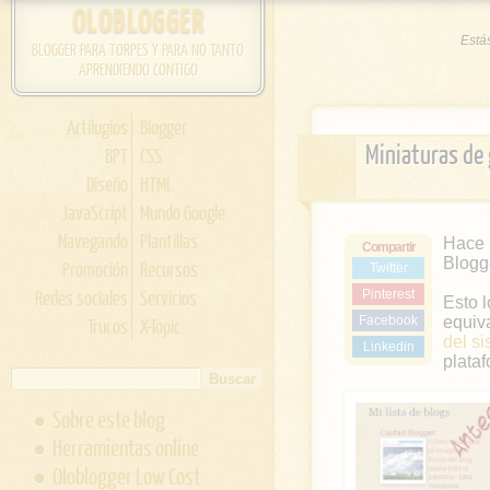
OLOBLOGGER
Está
BLOGGER PARA TORPES Y PARA NO TANTO
APRENDIENDO CONTIGO
Artilugios
Blogger
Miniaturas de
BPT
CSS
Diseño
HTML
JavaScript
Mundo Google
Navegando
Plantillas
Hace 
Compartir
Blogg
Promoción
Recursos
Twitter
Redes sociales
Servicios
Pinterest
Esto 
Facebook
equiv
Trucos
X-Topic
del s
Linkedin
plata
Sobre este blog
Herramientas online
Oloblogger Low Cost