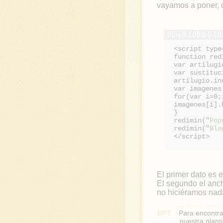
vayamos a poner, q
<script type
function red
var artilugi
var sustituc
artilugio.in
var imagenes
for(var i=0;
imagenes[i].
}
redimin("
Pop
redimin("
Blo
</script>
El primer dato es 
El segundo el anch
no hiciéramos nad
Para encontra
nuestra plant