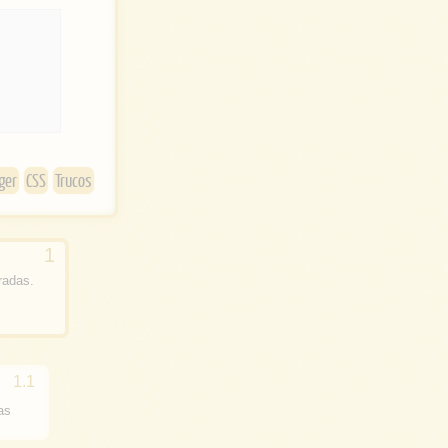
i
t
t
e
r
ger
CSS
Trucos
radas.
as