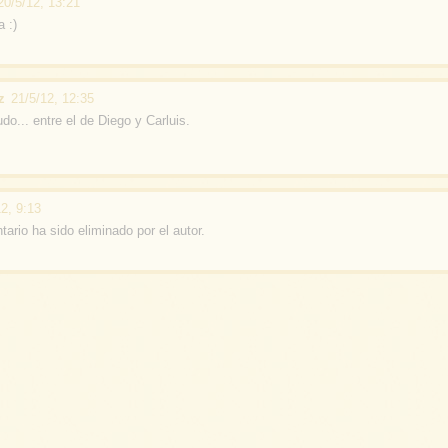
20/5/12, 13:21
a :)
z
21/5/12, 12:35
do... entre el de Diego y Carluis.
12, 9:13
ario ha sido eliminado por el autor.