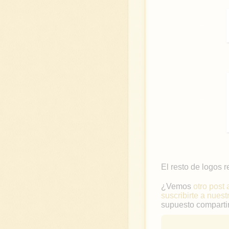
El resto de logos 
¿Vemos
otro post 
suscribirte a nuest
supuesto compartir