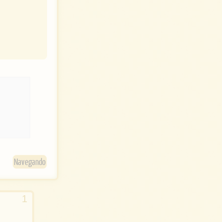
t
w
i
t
t
e
r
Navegando