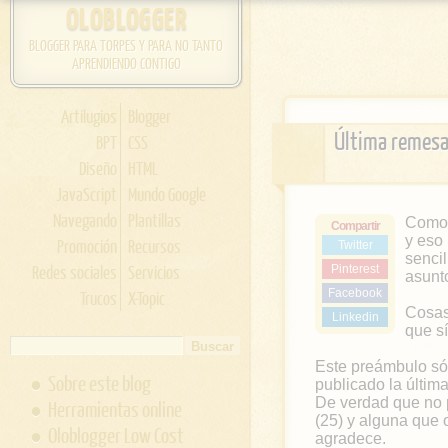
OLOBLOGGER
BLOGGER PARA TORPES Y PARA NO TANTO
APRENDIENDO CONTIGO
Artilugios
Blogger
Última remesa
BPT
CSS
Diseño
HTML
JavaScript
Mundo Google
Navegando
Plantillas
Como 
Compartir
y eso
Promoción
Recursos
Twitter
sencil
Redes sociales
Servicios
Pinterest
asunt
Facebook
Trucos
X-Topic
Cosas
Linkedin
que s
Este preámbulo sól
Sobre este blog
publicado la últim
De verdad que no p
Herramientas online
(25) y alguna que 
Oloblogger Low Cost
agradece.