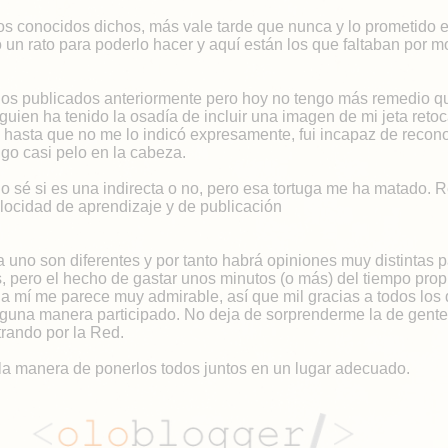
s conocidos dichos, más vale tarde que nunca y lo prometido e
un rato para poderlo hacer y aquí están los que faltaban por mo
os publicados anteriormente pero hoy no tengo más remedio q
guien ha tenido la osadía de incluir una imagen de mi jeta reto
 hasta que no me lo indicó expresamente, fui incapaz de recon
go casi pelo en la cabeza.
no sé si es una indirecta o no, pero esa tortuga me ha matado. R
locidad de aprendizaje y de publicación
 uno son diferentes y por tanto habrá opiniones muy distintas p
s, pero el hecho de gastar unos minutos (o más) del tiempo prop
, a mí me parece muy admirable, así que mil gracias a todos los
lguna manera participado. No deja de sorprenderme la de gente
rando por la Red.
 la manera de ponerlos todos juntos en un lugar adecuado.