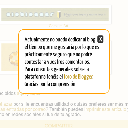
Carolum Art
Actualmente no puedo dedicar al blog
X
el tiempo que me gustaría por lo que es
prácticamente seguro que no podré
contestar a vuestros comentarios.
Para consultas generales sobre la
plataforma tenéis el
foro de Blogger
.
Una seguidora
Gracias por la comprensión
recibidos
aquí
y
aquí
.
al azar
por si le encuentras utilidad o quizás prefieres ser más 
ras entradas por correo
? También puedes
imprimir este artículo
lo en redes sociales si fue de tu agrado.
COMPARTIR