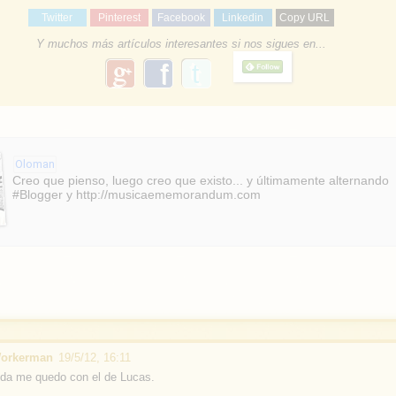
Twitter
Pinterest
Facebook
Linkedin
Copy URL
Y muchos más artículos interesantes si nos sigues en...
g
f
o
a
o
g
c
l
e
e
Oloman
b
Creo que pienso, luego creo que existo... y últimamente alternando
#Blogger y http://musicaememorandum.com
o
o
k
Workerman
19/5/12, 16:11
nda me quedo con el de Lucas.