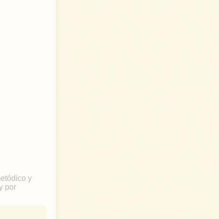
metódico y
y por