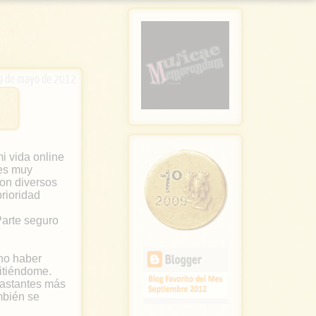
9 de mayo de 2012
i vida online
 es muy
con diversos
rioridad
Parte seguro
 no haber
mitiéndome.
bastantes más
mbién se