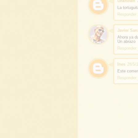
Unknown
La tortuguit
Responder
Javier San
Ahora ya du
Un abrazo
Responder
Ines
28/5/
Este coment
Responder