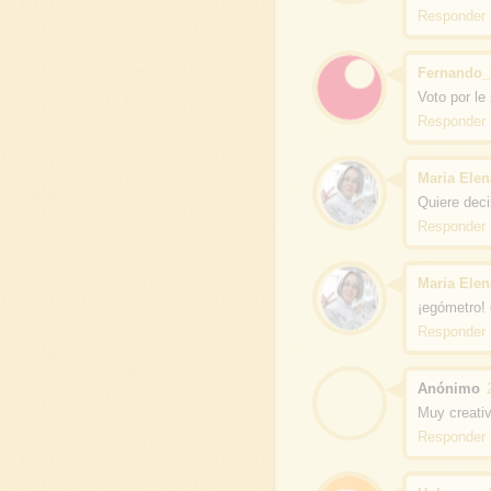
Responder
Fernando_
Voto por le
Responder
Maria Ele
Quiere dec
Responder
Maria Ele
¡egómetro! 
Responder
Anónimo
Muy creativ
Responder