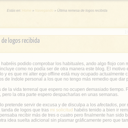
Estás en:
Home
»
Navegando
»
Última remesa de logos recibida
1
 de logos recibida
habréis podido comprobar los habituales, ando algo flojo con m
 incluye como no podía ser de otra manera este blog. El motivo
lo y es que mi alter ego offline está muy ocupado actualmente 
os de índole personal a los que no tengo más remedio que dar p
 de la vida terrenal que espero no ocupen demasiado tiempo. 
í, pero la otra parte espero despacharlas en unas semanas.
o pretende servir de excusa y de disculpa a los
afectados
, por
a tanda de logos que tras
mi solicitud
habéis tenido a bien ir re
ensaba recibir más de tres o cuatro pero finalmente han sido 
otra idea suelta adicional sin plasmar gráficamente pero que ta