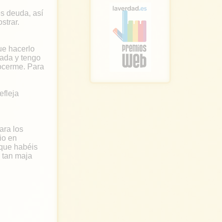
s deuda, así
strar.
ue hacerlo
cada y tengo
ocerme. Para
efleja
ara los
io en
 que habéis
 tan maja