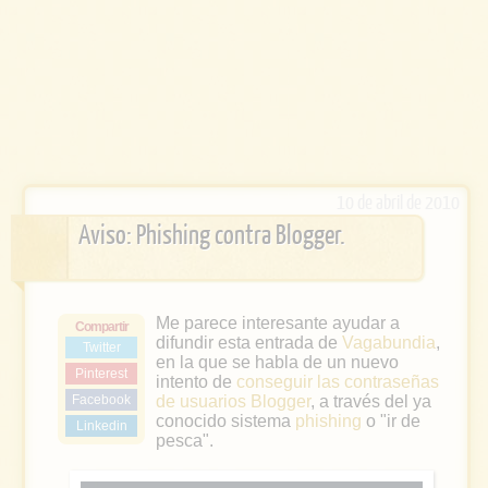
10 de abril de 2010
Aviso: Phishing contra Blogger.
Me parece interesante ayudar a
Compartir
difundir esta entrada de
Vagabundia
,
Twitter
en la que se habla de un nuevo
Pinterest
intento de
conseguir las contraseñas
Facebook
de usuarios Blogger
, a través del ya
conocido sistema
phishing
o "ir de
Linkedin
pesca".