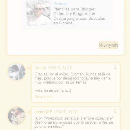
e
e
Oloman
b
Plantillas para Blogger:
Oldbook y Bloggerbloc.
o
Descarga gratuita. Búscalas
en Google.
o
k
Navegando
Noelia
10/4/10, 17:25
Gracias por el aviso, Oloman. Nunca está de
más, porque por desgracia todavía hay gente
muy confiada con estos temas.
Feliz fin de semana :)
Responder
José GDF
10/4/10, 17:59
"Con información sensible, siempre observa el
destino de los enlaces que te ofrecen antes de
pinchar en ellos."