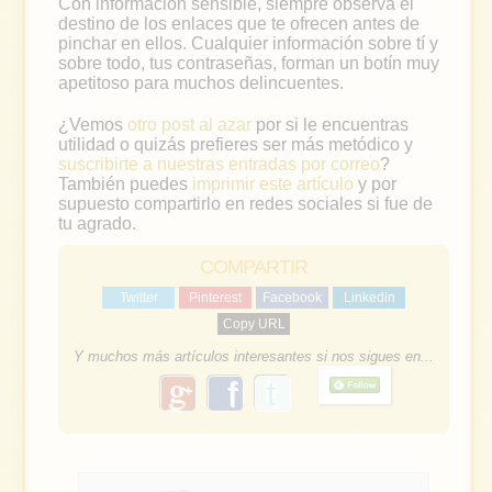
Con información sensible, siempre observa el
destino de los enlaces que te ofrecen antes de
pinchar en ellos. Cualquier información sobre tí y
sobre todo, tus contraseñas, forman un botín muy
apetitoso para muchos delincuentes.
¿Vemos
otro post al azar
por si le encuentras
utilidad o quizás prefieres ser más metódico y
suscribirte a nuestras entradas por correo
?
También puedes
imprimir este artículo
y por
supuesto compartirlo en redes sociales si fue de
tu agrado.
COMPARTIR
Twitter
Pinterest
Facebook
Linkedin
Copy URL
Y muchos más artículos interesantes si nos sigues en...
g
f
o
a
o
g
c
l