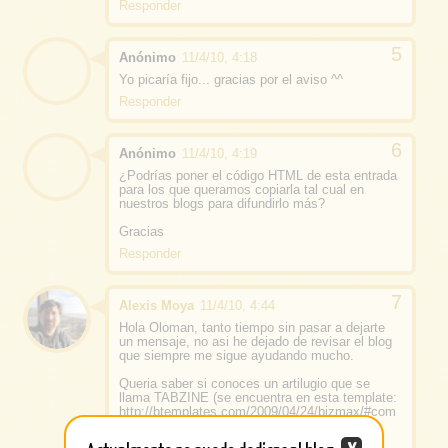
Responder
Anónimo
11/4/10, 4:18
Yo picaría fijo... gracias por el aviso ^^
Responder
Anónimo
11/4/10, 4:19
¿Podrías poner el código HTML de esta entrada
para los que queramos copiarla tal cual en
nuestros blogs para difundirlo más?
Gracias
Responder
Alexis Moya
11/4/10, 4:44
Hola Oloman, tanto tiempo sin pasar a dejarte
un mensaje, no asi he dejado de revisar el blog
que siempre me sigue ayudando mucho.
Queria saber si conoces un artilugio que se
llama TABZINE (se encuentra en esta template:
http://btemplates.com/2009/04/24/bizmax/#com
ment-19821), lo que pasa es que me gustaria
poder incluirlo en mi blog