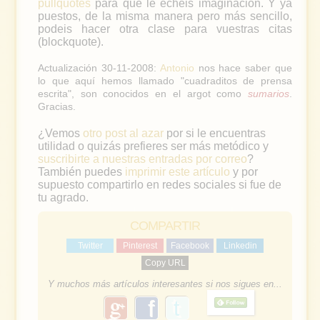
pullquotes
para que le echeis imaginación. Y ya
puestos, de la misma manera pero más sencillo,
podeis hacer otra clase para vuestras citas
(blockquote).
Actualización 30-11-2008:
Antonio
nos hace saber que
lo que aquí hemos llamado "cuadraditos de prensa
escrita", son conocidos en el argot como
sumarios
.
Gracias.
¿Vemos
otro post al azar
por si le encuentras
utilidad o quizás prefieres ser más metódico y
suscribirte a nuestras entradas por correo
?
También puedes
imprimir este artículo
y por
supuesto compartirlo en redes sociales si fue de
tu agrado.
COMPARTIR
Twitter
Pinterest
Facebook
Linkedin
Copy URL
Y muchos más artículos interesantes si nos sigues en...
g
f