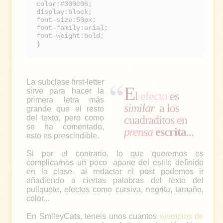
color:#300C06;
display:block;
font-size:50px;
font-family:arial;
font-weight:bold;
}
La subclase first-letter
E
sirve para hacer la
l
efecto
es
primera letra más
similar
a los
grande que el resto
del texto, pero como
cuadraditos en
se ha comentado,
prensa
escrita
...
esto es prescindible.
Si por el contrario, lo que queremos es
complicarnos un poco -aparte del estilo definido
en la clase- al redactar el post podemos ir
añadiendo a ciertas palabras del texto del
pullquote, efectos como cursiva, negrita, tamaño,
color...
En SmileyCats, teneis unos cuantos
ejemplos de