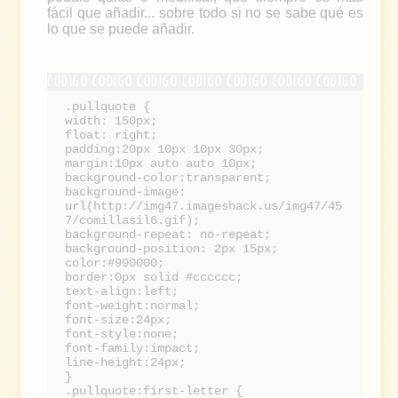
fácil que añadir... sobre todo si no se sabe qué es
lo que se puede añadir.
.pullquote {
width: 150px;
float: right;
padding:20px 10px 10px 30px;
margin:10px auto auto 10px;
background-color:transparent;
background-image:
url(http://img47.imageshack.us/img47/45
7/comillasil6.gif);
background-repeat: no-repeat;
background-position: 2px 15px;
color:#990000;
border:0px solid #cccccc;
text-align:left;
font-weight:normal;
font-size:24px;
font-style:none;
font-family:impact;
line-height:24px;
}
.pullquote:first-letter {