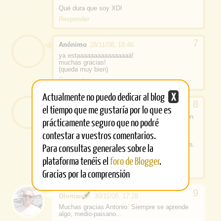
Qué dura que soy XD!
Responder
Anónimo
28/11/08, 18:46
ya estaaaaaaaaaaaaaaaá!
muchas gracias!
(queda muy bien)
Responder
Actualmente no puedo dedicar al blog
X
Anónimo
30/11/08, 11:59
el tiempo que me gustaría por lo que es
Hola Oloman. Enhorabuena por tu blog. Soy un
prácticamente seguro que no podré
adicto a él. Mi nombre es Antonio y soy
periodista, por lo que te voy a decir cómo se
contestar a vuestros comentarios.
llaman esos cuadraditos que destacan en las
noticias (jeje). Se llaman SUMARIOS. Saludos.
Para consultas generales sobre la
plataforma tenéis el
foro de Blogger
.
www.mesoncico.blogspot.com
Responder
Gracias por la comprensión
Oloman
30/11/08, 17:28
Muchas gracias Antonio. Siempre se aprende
algo, medio-paisano...