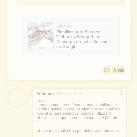
o
a
o
g
c
l
e
e
Oloman
b
Plantillas para Blogger:
Oldbook y Bloggerbloc.
o
Descarga gratuita. Búscalas
en Google.
o
k
CSS
Diseño
Anónimo
28/11/08, 16:37
Hola,
creo que para la estética de mis plantillas me
vendría genial uno de los ejemplos de la página
que citás para ejemplos llamado "Blizzard
Store"... sólo que tiene el enlace al HTML roto. :
(
El que mi plantilla trae por defecto no funciona.