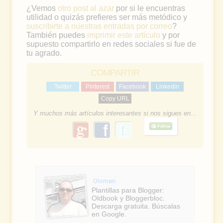
¿Vemos
otro post al azar
por si le encuentras
utilidad o quizás prefieres ser más metódico y
suscribirte a nuestras entradas por correo
?
También puedes
imprimir este artículo
y por
supuesto compartirlo en redes sociales si fue de
tu agrado.
COMPARTIR
Twitter
Pinterest
Facebook
Linkedin
Copy URL
Y muchos más artículos interesantes si nos sigues en...
g
f
o
a
o
g
c
l
e
e
Oloman
b
Plantillas para Blogger:
Oldbook y Bloggerbloc.
o
Descarga gratuita. Búscalas
en Google.