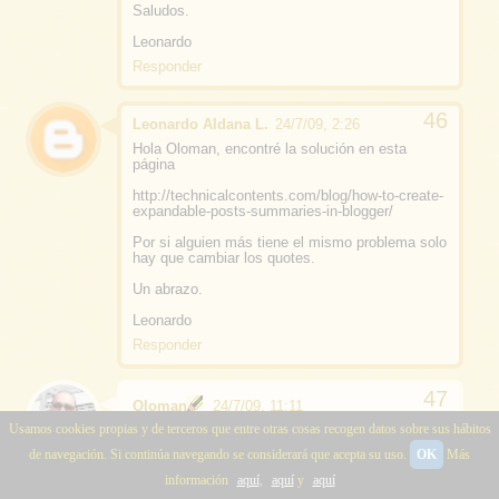
Saludos.
Leonardo
Responder
Leonardo Aldana L.
24/7/09, 2:26
Hola Oloman, encontré la solución en esta
página
http://technicalcontents.com/blog/how-to-create-
expandable-posts-summaries-in-blogger/
Por si alguien más tiene el mismo problema solo
hay que cambiar los quotes.
Un abrazo.
Leonardo
Responder
Oloman
24/7/09, 11:11
Usamos cookies propias y de terceros que entre otras cosas recogen datos sobre sus hábitos
Ok Leonardo. Gracias por la aportacion.
de navegación. Si continúa navegando se considerará que acepta su uso.
OK
Más
Cuando tengas un rato echa un vistazo a
este
otro sistema
que también queda fenomenal...
información
aquí
,
aquí
y
aquí
incluso para Notepad Chaos. Saludos.