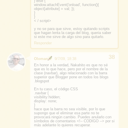
} else {
window.attachEvent('onload', function(){
object[attribute] = val; });
}
}
< / script>
y no se para que sirve, estoy quitando scripts
que hagan lenta la carga del blog, queria saber
si este me sirve de algo sino para quitarlo.
Responder
Oloman
9/7/09, 18:38
En honor a la verdad, Nakahito es que no sé
que es lo que hace, pero por el nombre de la
clase (navbar), algo relacionado con la barra
superior que Blogger pone en todos los blogs
.blogspot
En tu caso, el código CSS
.navbar {
visibility:hidden;
display: none;
}
hace que la barra no sea visible, por lo que
supongo que el eliminar esa parte no te
provocará ningún cambio. Puedes anularlo con
símbolos de comentarios <!-- CODIGO --> por si
más adelante lo quieres recuperar.