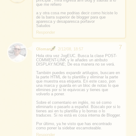
principal , mira ingresa ami blog y sabras a lo
que me refiero
a y otra cosa me podrias decir como hiciste lo
de la barra superior de blogger para que
aparesca y desaparesca porfavor
Saludos
Responder
Oloman
2/12/08, 18:57
Hola otra vez JogEUC. Busca la clase POST-
COMMENT-LINK y le añades un atributo
DISPLAY:NONE; De esa manera no se verá.
También puedes expandir artilugios, buscare en
la parte HTML de tu plantilla y eliminar la parte
que muestra esa etiqueta. En este caso, pon
una marca y guarda en un bloc de notas lo que
elimines por si te equivocas y tienes que
volverlo a poner.
Sobre el comentario en inglés, no sé como
eliminarlo o pasarlo a español. Búscalo por si lo
tienes asi en tu plantilla y lo borras o lo
traduces. Si no está es cosa interna de Blogger.
Por último, ya he visto que has encontrado
como poner la sidebar escamoteable.
Responder