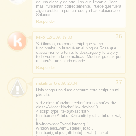
de una clase y de otra. Los que llevan el "leer
más" funcionan correctamente. Puede que fuera
algún problema puntual que ya has solucionado.
Saludos
Responder
keko
12/5/09, 19:03
Si Oloman, era por el script que ya no
funcionaba, lo busqué en el blog de Rosa que
casualmente lo tenía, lo descargué y lo alojé y
todo vuelve a la normalidad. Muchas gracias por
tu interés, un saludo grande.
Responder
nakahito
8/7/09, 23:34
Hola tengo una duda encontre este script en mi
plantilla:
< div class='navbar section' id='navbar'>< div
class='widget Navbar' id='Navbar1'>
< script type='text/javascript'>
function setAttributeOnload(object, attribute, val)
{
if(window.addEventListener) {
window.addEventListener("load",
function(){ object[attribute] = val; }, false);