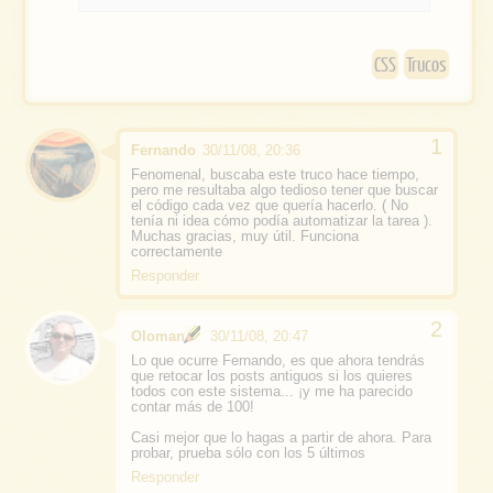
o
k
CSS
Trucos
Fernando
30/11/08, 20:36
Fenomenal, buscaba este truco hace tiempo,
pero me resultaba algo tedioso tener que buscar
el código cada vez que quería hacerlo. ( No
tenía ni idea cómo podía automatizar la tarea ).
Muchas gracias, muy útil. Funciona
correctamente
Responder
Oloman
30/11/08, 20:47
Lo que ocurre Fernando, es que ahora tendrás
que retocar los posts antiguos si los quieres
todos con este sistema... ¡y me ha parecido
contar más de 100!
Casi mejor que lo hagas a partir de ahora. Para
probar, prueba sólo con los 5 últimos
Responder