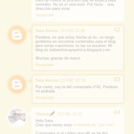
trata de invertir el proceso que se explica para
montarlo. No sé si será este. Por favor... una
dirección para mirar.
Responder
Sara Alonso
21/7/09, 22:08
Perdona, es que estoy hecha un lio, no tengo
problema en encontrar contenidos para el blog
pero estas cuestiones no las se resolver. Mi
blog es todoesfisicayquimica.blogspot.com
Muchas gracias de nuevo
Responder
Sara Alonso
21/7/09, 22:10
Por cierto, soy la del comentario nº41. Perdona
mi pedrada.
Responder
Oloman
22/7/09, 21:12
Hola Sara.
Creo que tienes esta
modalidad de "leer más"
.
Comprueba si el código que allí se facilita