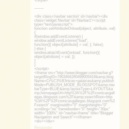
</style>
--------
<div class='navbar section' id='navbar'><div
class='widget Navbar' id='Navbar1'><script
type="text/javascript">
function setAttributeOnload(object, attribute, val)
{
if(window.addEventListener) {
window.addEventListener("load",
function(){ object[attribute] = val; }, false);
} else {
window.attachEvent('onload', function(){
object[attribute] = val; });
}
}
</script>
<iframe src="http://www.blogger.com/navbar.g?
targetBlogID=7903466280499005918&amp;blog
Name=Cr%C3%B3nicas+galaicas&amp;publish
Mode=PUBLISH_MODE_BLOGSPOT&amp;nav
barType=BLUE&amp;layoutType=LAYOUTS&a
mp;homepageUrl=http%3A%2F%2Fcronicasgall
egas.blogspot.com%2F&amp;searchRoot=http
%3A%2F%2Fcronicasgallegas.blogspot.com%2
Fsearch" marginwidth="0" marginheight="0"
scrolling="no" frameborder="0" height="30px"
width="100%" id="navbar-iframe" title="Blogger
Navigation and Search"></iframe>
<div></div>
Responder