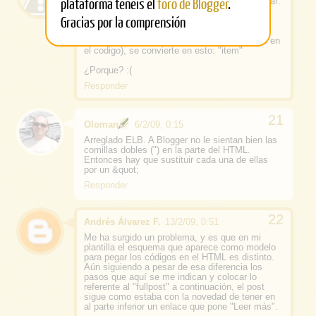
plataforma tenéis el
foro de Blogger
.
Hola! he descubierto hoy el blog: que maravilla!.
Gracias por la comprensión
Verás, lo he puesto todo exactamente como
dices ahí. Cuando guardo plantilla, me doy
cuenta de que la palabra "item" (que aparece en
el codigo), se convierte en esto: "item"
¿Porque? :(
Responder
Oloman
6/2/09, 0:15
Arreglado ELB. A Blogger no le sientan bien las
comillas dobles (") en la parte del HTML.
Entonces hay que sustituir cada una de ellas
por un &quot;
Responder
Andrés Álvarez F.
13/2/09, 0:51
Me ha surgido un problema, y es que en mi
plantilla el esquema que aparece como modelo
para pegar los códigos en el HTML es distinto.
Aún siguiendo a pesar de esa diferencia los
pasos que aquí se me indican y colocar lo
referente al "fullpost" a continuación, el post
sigue como estaba con la novedad de tener en
al parte inferior un enlace que pone "Leer más".