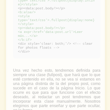
type='text/css'>.fullpost{display:inlin
e}</style>
<p><data:post.body/></p>
<b:else/>
<style
type='text/css'>.fullpost{display:none}
</style>
<p><data:post.body/></p>
<a expr:href='data:post.url'>Leer
más...</a>
</b:if>
<div style='clear: both;'/> <!-- clear
for photos floats -->
</div>
Una vez hecho esto, tendremos definida para
siempre una clase (fullpost), que hará que lo que
esté contenido en ella, no se vea si estamos en
una página distinta de la del propio post, como
sucede en el caso de la página Inicio. Lo que
ocurre es que para que funcione con el efecto
deseado, al redactar un post tendremos que
incorporar esta clase manualmente. Nosotros
elegimos que parte enseñar y que parte ocultar,