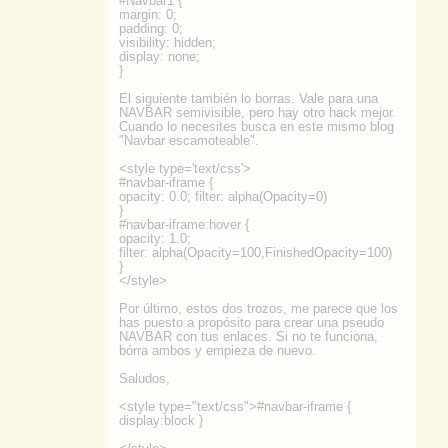
#Navbar1 {
margin: 0;
padding: 0;
visibility: hidden;
display: none;
}
El siguiente también lo borras. Vale para una
NAVBAR semivisible, pero hay otro hack mejor.
Cuando lo necesites busca en este mismo blog
"Navbar escamoteable".
<style type='text/css'>
#navbar-iframe {
opacity: 0.0; filter: alpha(Opacity=0)
}
#navbar-iframe:hover {
opacity: 1.0;
filter: alpha(Opacity=100,FinishedOpacity=100)
}
</style>
Por último, estos dos trozos, me parece que los
has puesto a propósito para crear una pseudo
NAVBAR con tus enlaces. Si no te funciona,
bórra ambos y empieza de nuevo.
Saludos,
<style type="text/css">#navbar-iframe {
display:block }