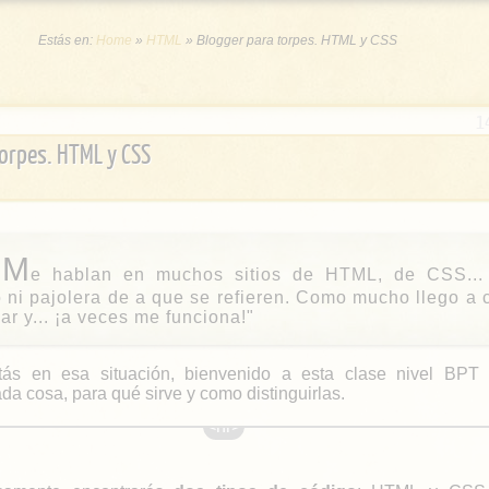
Estás en:
Home
»
HTML
»
Blogger para torpes. HTML y CSS
1
orpes. HTML y CSS
M
e hablan en muchos sitios de HTML, de CSS...
 ni pajolera de a que se refieren. Como mucho llego a 
ar y... ¡a veces me funciona!"
tás en esa situación, bienvenido a esta clase nivel BPT p
ada cosa, para qué sirve y como distinguirlas.