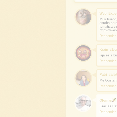
Web_Exper
Muy bueno,
estaba apre
temática si
http://www
Responder
Krain
21/6
jaja esta b
Responder
Patri
23/8/
Me Gusta tu
Responder
Oloman
Gracias Pat
Responder