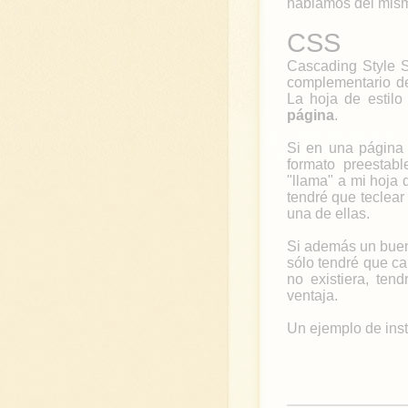
hablamos del mism
CSS
Cascading Style S
complementario de
La hoja de estilo
página
.
Si en una página 
formato preestab
"llama" a mi hoja 
tendré que teclear
una de ellas.
Si además un buen 
sólo tendré que c
no existiera, te
ventaja.
Un ejemplo de ins