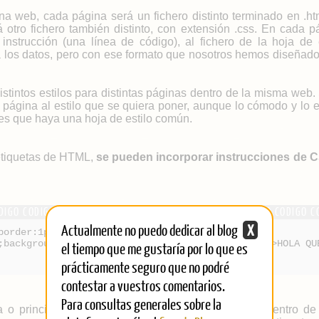
a web, cada página será un fichero distinto terminado en .htm
á otro fichero también distinto, con extensión .css. En cada 
nstrucción (una línea de código), al fichero de la hoja de es
 los datos, pero con ese formato que nosotros hemos diseñado
stintos estilos para distintas páginas dentro de la misma web
página al estilo que se quiera poner, aunque lo cómodo y lo e
es que haya una hoja de estilo común.
 etiquetas de HTML,
se pueden incorporar instrucciones de 
Actualmente no puedo dedicar al blog
X
border:1px solid #000000; text-
;background:url(http://www.web.com/imagen.jpg);">HOLA QU
el tiempo que me gustaría por lo que es
prácticamente seguro que no podré
contestar a vuestros comentarios.
Para consultas generales sobre la
a o principalmente, pero ésto se usa normalmente dentro d