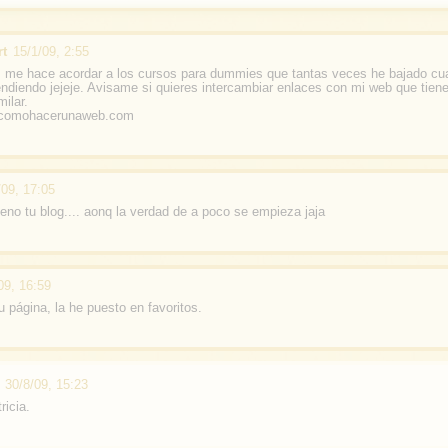
t
15/1/09, 2:55
 me hace acordar a los cursos para dummies que tantas veces he bajado cu
ndiendo jejeje. Avisame si quieres intercambiar enlaces con mi web que tien
milar.
.comohacerunaweb.com
/09, 17:05
ueno tu blog.... aonq la verdad de a poco se empieza jaja
09, 16:59
 página, la he puesto en favoritos.
30/8/09, 15:23
ricia.