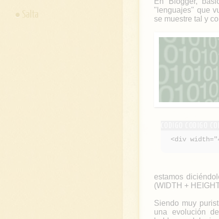
En Blogger, bás
"lenguajes" que v
Salta
se muestre tal y co
<div width="
estamos diciéndol
(WIDTH + HEIGHT)
Siendo muy puris
una evolución de