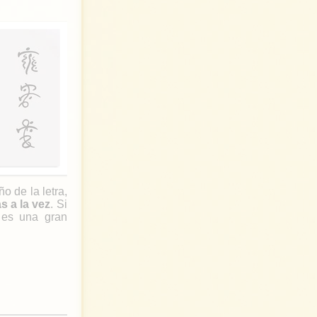
 de la letra,
s a la vez
. Si
e es una gran