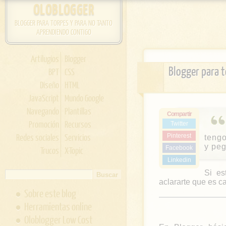
OLOBLOGGER
BLOGGER PARA TORPES Y PARA NO TANTO
APRENDIENDO CONTIGO
Artilugios
Blogger
Blogger para t
BPT
CSS
Diseño
HTML
JavaScript
Mundo Google
Navegando
Plantillas
Compartir
Promoción
Recursos
Twitter
Redes sociales
Servicios
Pinterest
tengo
y peg
Facebook
Trucos
X-Topic
Linkedin
Si es
aclararte que es c
Sobre este blog
Herramientas online
Oloblogger Low Cost