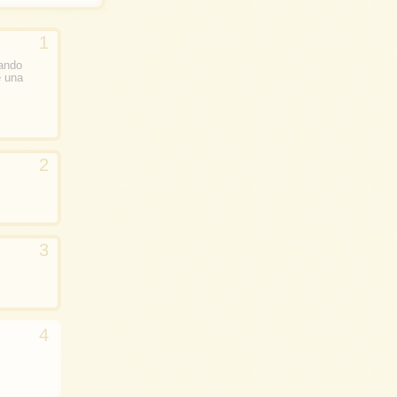
ando
e una