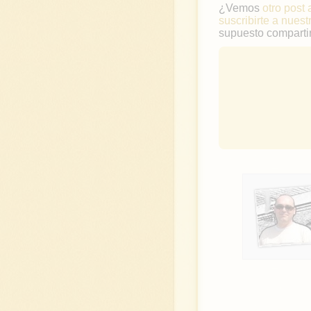
¿Vemos
otro post 
suscribirte a nuest
supuesto compartir