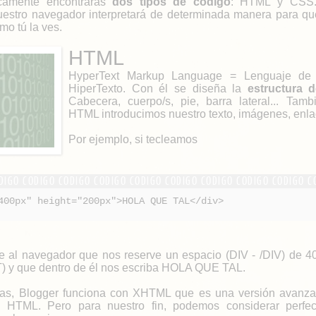
icamente encontrarás
dos tipos de código
: HTML y CSS
uestro navegador interpretará de determinada manera para q
mo tú la ves.
HTML
HyperText Markup Language = Lenguaje de
HiperTexto. Con él se diseña la
estructura 
Cabecera, cuerpo/s, pie, barra lateral... Tam
HTML introducimos nuestro texto, imágenes, enlac
Por ejemplo, si tecleamos
400px" height="200px">HOLA QUE TAL</div>
e al navegador que nos reserve un espacio (DIV - /DIV) de 4
 y que dentro de él nos escriba HOLA QUE TAL.
tas, Blogger funciona con XHTML que es una versión avanz
 HTML. Pero para nuestro fin, podemos considerar perfe