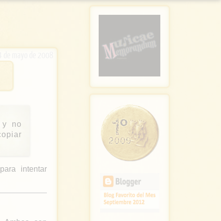
4 de mayo de 2008
 y no
copiar
ara intentar