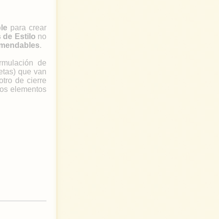
le
para crear
 de Estilo
no
mendables
.
ormulación de
etas) que van
otro de cierre
tros elementos