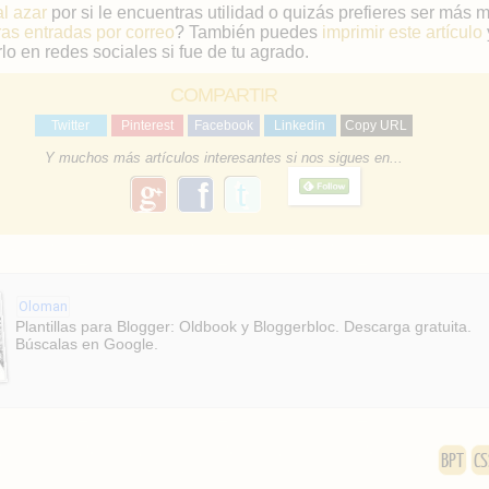
al azar
por si le encuentras utilidad o quizás prefieres ser más 
ras entradas por correo
? También puedes
imprimir este artículo
lo en redes sociales si fue de tu agrado.
COMPARTIR
Twitter
Pinterest
Facebook
Linkedin
Copy URL
Y muchos más artículos interesantes si nos sigues en...
g
f
o
a
o
g
c
l
e
e
Oloman
b
Plantillas para Blogger: Oldbook y Bloggerbloc. Descarga gratuita.
Búscalas en Google.
o
o
k
BPT
CS