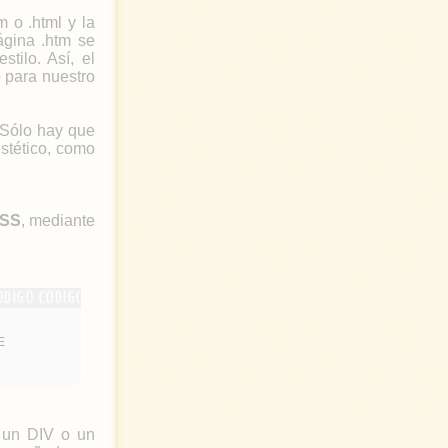
 o .html y la
página .htm se
tilo. Así, el
 para nuestro
. Sólo hay que
stético, como
CSS
, mediante
E
e un DIV o un