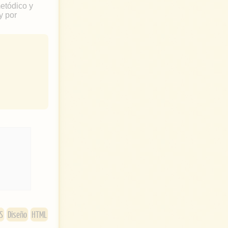
metódico y
y por
t
w
i
t
t
e
r
S
Diseño
HTML