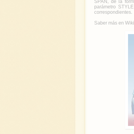
SPAN, de la form
parámetro STYLE 
correspondientes.
Saber más en Wik