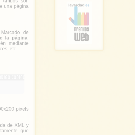
. Ambos son
ue una página
 Marcado de
de la página
:
bién mediante
es, etc.
00x200 pixels
ada de XML y
ctamente que