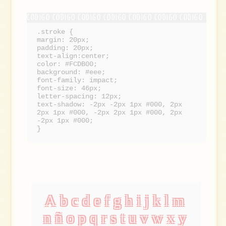
.stroke {
margin: 20px;
padding: 20px;
text-align:center;
color: #FCDB00;
background: #eee;
font-family: impact;
font-size: 46px;
letter-spacing: 12px;
text-shadow: -2px -2px 1px #000, 2px
2px 1px #000, -2px 2px 1px #000, 2px
-2px 1px #000;
}
Abcdefghijklm
nñopqrstuvwxy