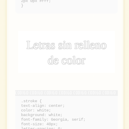
2px 0px #fff;
}
Letras sin relleno
de color
.stroke {
text-align: center;
color: white;
background: white;
font-family: Georgia, serif;
font-size: 40px;
letter-spacing: 0;