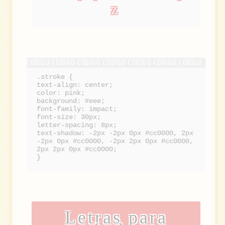
z
.stroke {
text-align: center;
color: pink;
background: #eee;
font-family: impact;
font-size: 30px;
letter-spacing: 8px;
text-shadow: -2px -2px 0px #cc0000, 2px
-2px 0px #cc0000, -2px 2px 0px #cc0000,
2px 2px 0px #cc0000;
}
Letras para