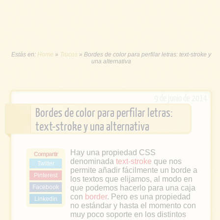
Estás en:
Home
»
Trucos
»
Bordes de color para perfilar letras: text-stroke y
una alternativa
9 de junio de 2014
Bordes de color para perfilar letras:
text-stroke y una alternativa
Hay una propiedad CSS
Compartir
denominada
text-stroke
que nos
Twitter
permite añadir fácilmente un borde a
Pinterest
los textos que elijamos, al modo en
Facebook
que podemos hacerlo para una caja
con
border
. Pero es una propiedad
Linkedin
no estándar y hasta el momento con
muy poco soporte en los distintos