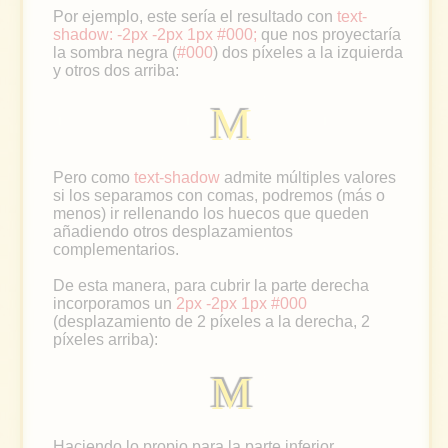
Por ejemplo, este sería el resultado con
text-
shadow: -2px -2px 1px #000;
que nos proyectaría
la sombra negra (
#000
) dos píxeles a la izquierda
y otros dos arriba:
M
Pero como
text-shadow
admite múltiples valores
si los separamos con comas, podremos (más o
menos) ir rellenando los huecos que queden
añadiendo otros desplazamientos
complementarios.
De esta manera, para cubrir la parte derecha
incorporamos un
2px -2px 1px #000
(desplazamiento de 2 píxeles a la derecha, 2
píxeles arriba):
M
Haciendo lo propio para la parte inferior,