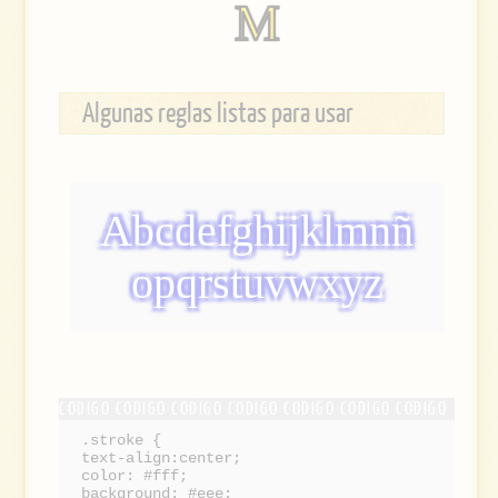
M
Algunas reglas listas para usar
Abcdefghijklmnñ
opqrstuvwxyz
.stroke {
text-align:center;
color: #fff;
background: #eee;