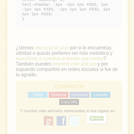
text-shadow: -1px -1px 1px #333, 1px
-1px 1px #333, -1px 1px 1px #333, 1px
1px 1px #333;
}
¿Vemos
otro post al azar
por si le encuentras
utilidad o quizás prefieres ser más metódico y
suscribirte a nuestras entradas por correo
?
También puedes
imprimir este artículo
y por
supuesto compartirlo en redes sociales si fue de
tu agrado.
COMPARTIR
Twitter
Pinterest
Facebook
Linkedin
Copy URL
Y muchos más artículos interesantes si nos sigues en...
g
f
o
a
o