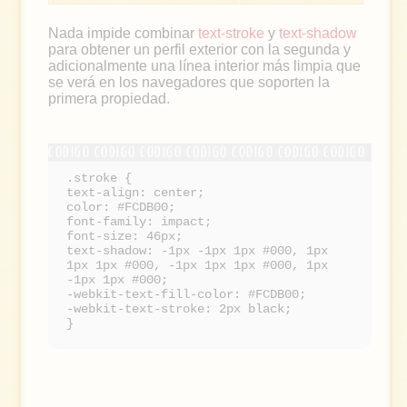
Nada impide combinar
text-stroke
y
text-shadow
para obtener un perfil exterior con la segunda y
adicionalmente una línea interior más limpia que
se verá en los navegadores que soporten la
primera propiedad.
.stroke {
text-align: center;
color: #FCDB00;
font-family: impact;
font-size: 46px;
text-shadow: -1px -1px 1px #000, 1px
1px 1px #000, -1px 1px 1px #000, 1px
-1px 1px #000;
-webkit-text-fill-color: #FCDB00;
-webkit-text-stroke: 2px black;
}