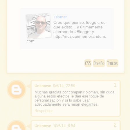
g
c
l
e
e
Oloman
b
Creo que pienso, luego creo
que existo... y últimamente
o
alternando #Blogger y
http://musicaememorandum.
o
com
k
CSS
Diseño
Trucos
Unknown
9/6/14, 22:59
Muchas gracias por compartir oloman, sin duda
alguna estos efectos le dan ese toque de
personalización y si lo sabe usar
adecuadamente sera miran elegantes.
Responder
Unknown
10/6/14, 8:54