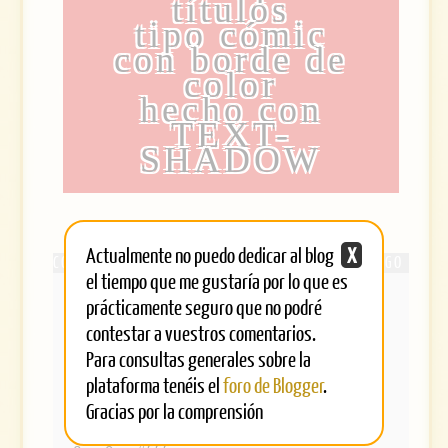
títulos
tipo cómic
con borde de
color
hecho con
TEXT-
SHADOW
Actualmente no puedo dedicar al blog
X
el tiempo que me gustaría por lo que es
.stroke {
prácticamente seguro que no podré
text-align:center;
color: #000;
contestar a vuestros comentarios.
background: #DA251D;
Para consultas generales sobre la
font-family: impact;
font-size: 36px;
plataforma tenéis el
foro de Blogger
.
line-height: 70%;
letter-spacing: 4px;
Gracias por la comprensión
text-shadow: -2px -2px 0px #fff, 2px
-2px 0px #fff, -2px 2px 0px #fff, 2px