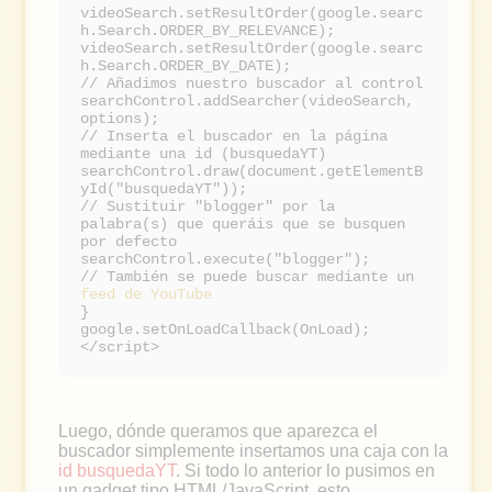
videoSearch.setResultOrder(google.searc
h.Search.ORDER_BY_RELEVANCE);
videoSearch.setResultOrder(google.searc
h.Search.ORDER_BY_DATE);
// Añadimos nuestro buscador al control
searchControl.addSearcher(videoSearch,
options);
// Inserta el buscador en la página
mediante una id (busquedaYT)
searchControl.draw(document.getElementB
yId("busquedaYT"));
// Sustituir "blogger" por la
palabra(s) que queráis que se busquen
por defecto
searchControl.execute("blogger");
// También se puede buscar mediante un
feed de YouTube
}
google.setOnLoadCallback(OnLoad);
</script>
Luego, dónde queramos que aparezca el
buscador simplemente insertamos una caja con la
id
busquedaYT
. Si todo lo anterior lo pusimos en
un gadget tipo HTML/JavaScript, esto