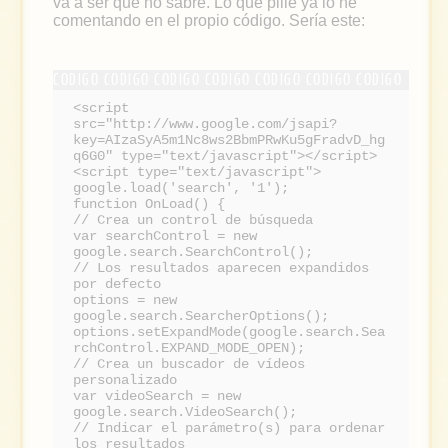
va a ser que no sabré. Lo que pillé ya lo he
comentando en el propio código. Sería este:
<script
src="http://www.google.com/jsapi?
key=AIzaSyA5m1Nc8ws2BbmPRwKu5gFradvD_hg
q6G0" type="text/javascript"></script>
<script type="text/javascript">
google.load('search', '1');
function OnLoad() {
// Crea un control de búsqueda
var searchControl = new
google.search.SearchControl();
// Los resultados aparecen expandidos
por defecto
options = new
google.search.SearcherOptions();
options.setExpandMode(google.search.Sea
rchControl.EXPAND_MODE_OPEN);
// Crea un buscador de vídeos
personalizado
var videoSearch = new
google.search.VideoSearch();
// Indicar el parámetro(s) para ordenar
los resultados