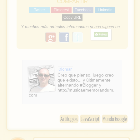
COMPARTIR
Twitter
Pinterest
Facebook
Linkedin
Copy URL
Y muchos más artículos interesantes si nos sigues en...
g
f
o
a
o
g
c
l
e
e
Oloman
b
Creo que pienso, luego creo
que existo... y últimamente
o
alternando #Blogger y
http://musicaememorandum.
o
com
k
Artilugios
JavaScript
Mundo Google