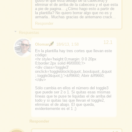
(justo el que esta debajo de la cabecera) y
eliminar el de arriba de la cabecera y el que esta
a pie de pagina... ¿Cómo hago esto a partir de
la plantilla? No quiero borrar algo que no es y
armarla.. Muchas gracias de antemano crack...
Responder
Respuestas
Oloman
18/6/13, 1:58
En la plantilla hay tres cortes que llevan este
código:
<hr style='height:0;margin: 0 0 20px
0;border:2px solid #6f0000;'/>
<div class='toggle3'
onclick='toggleblock(&quot;.box&quot;,&quot
;.toggle3&quot;);'>&#9660; Abrir &#9660;
</div>
Sólo cambia en ellos el número del toggle3
que puede ser 2 o 1. Si quitas esas mismas
líneas que te puse te liquidas el de arriba del
todo y si quitas las que llevan el toggle2,
eliminas el de abajo. El que queda,
evidentemente es el 1 ;)
Responder