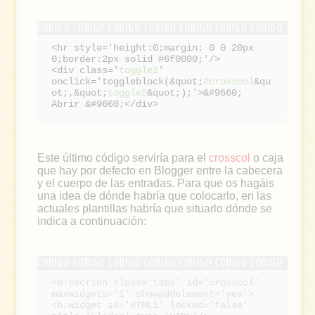
<hr style='height:0;margin: 0 0 20px
0;border:2px solid #6f0000;'/>
<div class='
toggle2
'
onclick='toggleblock(&quot;
#crosscol
&qu
ot;,&quot;
toggle2
&quot;);'>&#9660;
Abrir &#9660;</div>
Este último código serviría para el
crosscol
o caja
que hay por defecto en Blogger entre la cabecera
y el cuerpo de las entradas. Para que os hagáis
una idea de dónde habría que colocarlo, en las
actuales plantillas habría que situarlo dónde se
indica a continuación:
<b:section class='tabs' id='crosscol'
maxwidgets='1' showaddelement='yes'>
<b:widget id='HTML1' locked='false'