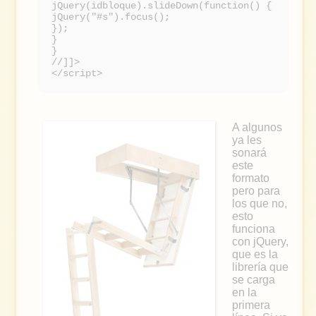
jQuery(idbloque).slideDown(function() {
jQuery("#s").focus();
});
}
}
//]]>
</script>
A algunos
ya les
sonará
este
formato
pero para
los que no,
esto
funciona
con jQuery,
que es la
librería que
se carga
en la
primera