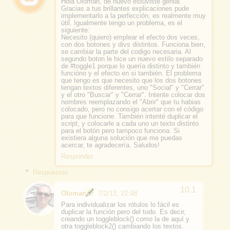
Hola Oloman, de nuevo estuviste genial.
Gracias a tus brillantes explicaciones pude
implementarlo a la perfección, es realmente muy
útil. Igualmente tengo un problema, es el
siguiente:
Necesito (quiero) emplear el efecto dos veces,
con dos botones y divs distintos. Funciona bien,
se cambiar la parte del codigo necesaria. Al
segundo boton le hice un nuevo estilo separado
de #toggle1 porque lo quería distinto y también
funcióno y el efecto en si también. El problema
que tengo es que necesito que los dos botones
tengan textos diferentes, uno "Social" y "Cerrar"
y el otro "Buscar" y "Cerrar". Intente colocar dos
nombres reemplazando el "Abrir" que tu habias
colocado, pero no consigo acertar con el código
para que funcione. También intenté duplicar el
script, y colocarle a cada uno un texto distinto
para el botón pero tampoco funciona. Si
existiera alguna solución que me puedas
acercar, te agradecería. Saludos!
Responder
Respuestas
Oloman
7/2/13, 22:48
Para individualizar los rótulos lo fácil es
duplicar la función pero del todo. Es decir,
creando un toggleblock() como la de aquí y
otra toggleblock2() cambiando los textos.