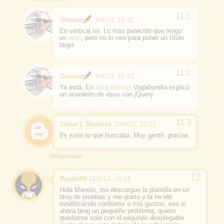
Oloman
9/4/13, 19:42
En vertical no. Lo más parecido que tengo
es
esto
, pero no lo veo para poner un título
largo.
Oloman
9/4/13, 19:43
Ya está. En
esta entrada
Vagabundia explicó
un acordeón de esos con jQuery.
Javier L Ramírez
10/4/13, 22:57
Es justo lo que buscaba. Muy gentil, gracias.
Responder
Raude44
11/6/13, 18:53
Hola Manolo, me descargue la plantilla en un
blog de pruebas y me gusto y la he ido
modificiando conforme a mis gustos, eso si
ahora teng un pequeño problema, quiero
quedarme solo con el segundo desplegable