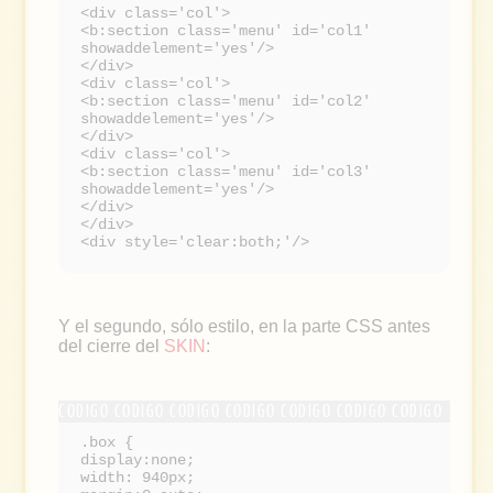
<div class='col'>
<b:section class='menu' id='col1'
showaddelement='yes'/>
</div>
<div class='col'>
<b:section class='menu' id='col2'
showaddelement='yes'/>
</div>
<div class='col'>
<b:section class='menu' id='col3'
showaddelement='yes'/>
</div>
</div>
<div style='clear:both;'/>
Y el segundo, sólo estilo, en la parte CSS antes
del cierre del
SKIN
:
.box {
display:none;
width: 940px;