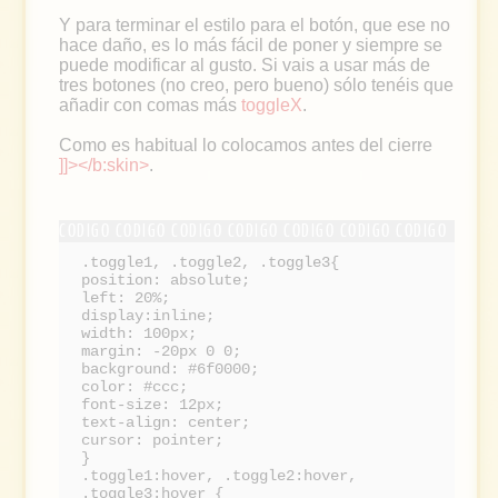
Y para terminar el estilo para el botón, que ese no
hace daño, es lo más fácil de poner y siempre se
puede modificar al gusto. Si vais a usar más de
tres botones (no creo, pero bueno) sólo tenéis que
añadir con comas más
toggleX
.
Como es habitual lo colocamos antes del cierre
]]></b:skin>
.
.toggle1, .toggle2, .toggle3{
position: absolute;
left: 20%;
display:inline;
width: 100px;
margin: -20px 0 0;
background: #6f0000;
color: #ccc;
font-size: 12px;
text-align: center;
cursor: pointer;
}
.toggle1:hover, .toggle2:hover,
.toggle3:hover {