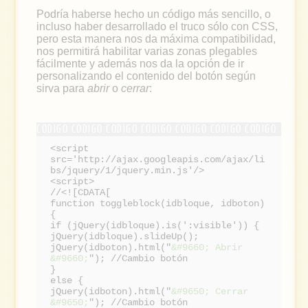
Podría haberse hecho un código más sencillo, o
incluso haber desarrollado el truco sólo con CSS,
pero esta manera nos da máxima compatibilidad,
nos permitirá habilitar varias zonas plegables
fácilmente y además nos da la opción de ir
personalizando el contenido del botón según
sirva para
abrir
o
cerrar
:
<script
src='http://ajax.googleapis.com/ajax/li
bs/jquery/1/jquery.min.js'/>
<script>
//<![CDATA[
function toggleblock(idbloque, idboton)
{
if (jQuery(idbloque).is(':visible')) {
jQuery(idbloque).slideUp();
jQuery(idboton).html("
&#9660; Abrir
&#9660;
"); //Cambio botón
}
else {
jQuery(idboton).html("
&#9650; Cerrar
&#9650;
"); //Cambio botón