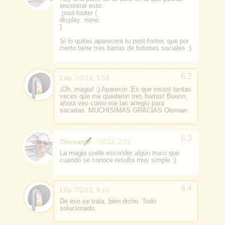
encontrar esto:
.post-footer {
display: none;
}
Si lo quitas aparecerá tu post-footer, que por
cierto tiene tres barras de botones sociales ;)
Lils
7/2/13, 1:53
¡Oh, magia! :) Apareció. Es que insistí tantas
veces que me quedaron tres barras! Bueno,
ahora veo como me las arreglo para
sacarlas. MUCHISIMAS GRACIAS Oloman.
Oloman
7/2/13, 2:01
La magia suele esconder algún truco que
cuando se conoce resulta muy simple ;)
Lils
7/2/13, 5:16
De eso se trata, bien dicho. Todo
solucionado.