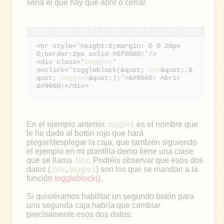
sería el que hay que abrir o cerrar.
<hr style='height:0;margin: 0 0 20px
0;border:2px solid #6f0000;'/>
<div class='
toggle1
'
onclick='toggleblock(&quot;
.box
&quot;,&
quot;
.toggle1
&quot;);'>&#9660; Abrir
&#9660;</div>
En el ejemplo anterior,
toggle1
es el nombre que
le he dado al botón rojo que hará
plegar/desplegar la caja, que también siguiendo
el ejemplo en mi plantilla-demo tiene una clase
que se llama
.box
. Podréis observar que esos dos
datos (
.box
,
toggle1
) son los que se mandan a la
función
toggleblock()
.
Si quisiéramos habilitar un segundo botón para
una segunda caja habría que cambiar
precisamente esos dos datos: