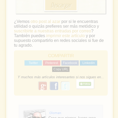
Descargar
¿Vemos
otro post al azar
por si le encuentras
utilidad o quizás prefieres ser más metódico y
suscribirte a nuestras entradas por correo
?
También puedes
imprimir este artículo
y por
supuesto compartirlo en redes sociales si fue de
tu agrado.
COMPARTIR
Twitter
Pinterest
Facebook
Linkedin
Copy URL
Y muchos más artículos interesantes si nos sigues en...
g
f
o
a
o
g
c
l
e
e
Oloman
Creo que pienso, luego creo