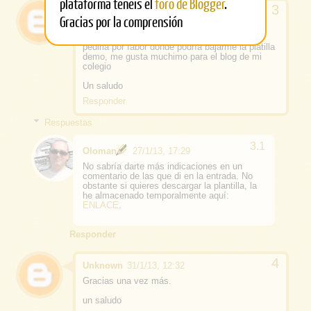
plataforma tenéis el
foro de Blogger
.
Unknown
24/1/13, 22:36
Gracias por la comprensión
Excelente aportación, el problema es que los
que somos novatos no endemos muy bien,te
pediria por fabor donde podría bajarme la platilla
demo, me gusta muchimo para el blog de mi
colegio
Un saludo
Responder
Respuestas
Oloman
27/1/13, 17:29
No sabría darte más indicaciones en un
comentario de las que di en la entrada. No
obstante si quieres descargar la plantilla, la
he almacenado temporalmente aquí:
ENLACE
.
Responder
Unknown
31/1/13, 12:32
Gracias una vez más.
un saludo