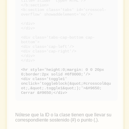
title='Slider' type='HTML'/>
</b:section>
<b:section class='tabs' id='crosscol-
overflow' showaddelement='no'/>
</div>
</div>
<div class='tabs-cap-bottom cap-
bottom'>
<div class='cap-left'/>
<div class='cap-right'/>
</div>
</div>
<hr style='height:0;margin: 0 0 20px
0;border:2px solid #6f0000;'/>
<div class='toggle1'
onclick='toggleblock(&quot;#crosscol&qu
ot;,&quot;.toggle1&quot;);'>&#9650;
Cerrar &#9650;</div>
Nótese que la ID o la clase tienen que llevar su
correspondiente sostenido (#) o punto (.).