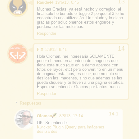
Raude44
19/6/13, 0:46
Muchas Gracias, ya está hecho y corregido, al
final solo he borrado el toggle 2 porque al 3 le he
encontrado una utilización. Un saludo y lo dicho
gracias por solucionarnos estos engorros y
perdona por las molestias.
Responder
F!X
3/8/13, 8:41
Hola Oloman, me interesaria SOLAMENTE
poner el menu en acordeon de imagenes que
tiene este truco (que en la demo aparece con
fotos de rayos, etc) pero convertirlo en un menu
de paginas estaticas, es decir, que no solo se
deslicen las imagenes, sino que ademas se las
pueda cliquear y te lleven a una pagina estatica.
Espero se entienda. Gracias por tantos trucos
Responder
Respuestas
Oloman
8/8/13, 17:14
OK. Se entiende:
Kwicks: Plugin jQuery para imágenes
deslizantes