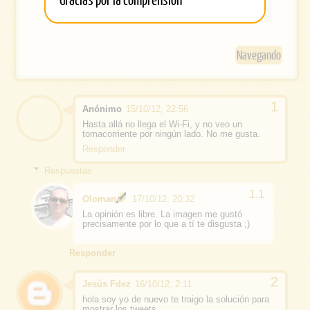
o
com
k
Navegando
Anónimo
15/10/12, 22:56
Hasta allá no llega el Wi-Fi, y no veo un
tomacorriente por ningún lado. No me gusta.
Responder
Respuestas
Oloman
17/10/12, 20:32
La opinión es libre. La imagen me gustó
precisamente por lo que a tí te disgusta ;)
Responder
Jesús Fdez
16/10/12, 2:11
hola soy yo de nuevo te traigo la solución para
mostrar los tweets,