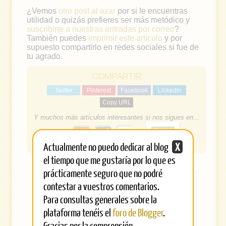
¿Vemos
otro post al azar
por si le encuentras
utilidad o quizás prefieres ser más metódico y
suscribirte a nuestras entradas por correo
?
También puedes
imprimir este artículo
y por
supuesto compartirlo en redes sociales si fue de
tu agrado.
COMPARTIR
Twitter
Pinterest
Facebook
Linkedin
Copy URL
Y muchos más artículos interesantes si nos sigues en...
g
f
o
Actualmente no puedo dedicar al blog
X
a
o
el tiempo que me gustaría por lo que es
g
c
l
prácticamente seguro que no podré
e
e
contestar a vuestros comentarios.
Oloman
b
Creo que pienso, luego creo
Para consultas generales sobre la
que existo... y últimamente
plataforma tenéis el
foro de Blogger
.
o
alternando #Blogger y
http://musicaememorandum.
Gracias por la comprensión