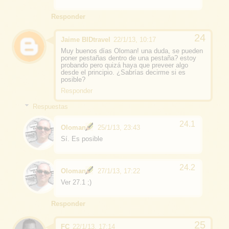
Responder
Jaime BIDtravel
22/1/13, 10:17
Muy buenos días Oloman! una duda, se pueden
poner pestañas dentro de una pestaña? estoy
probando pero quizá haya que preveer algo
desde el principio. ¿Sabrías decirme si es
posible?
Responder
Respuestas
Oloman
25/1/13, 23:43
Sí. Es posible
Oloman
27/1/13, 17:22
Ver 27.1 ;)
Responder
FC
22/1/13, 17:14