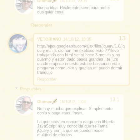
Oloman
10/10/12, 23:17
Buena idea. Realmente sirve para meter
cualquier cosa.
Responder
VETORIANO
14/10/12, 18:35
http://ajax.googleapis.com/ajax/libs/jquery/1.6/jq
uery.min.js oloman me explicas esto ??''llevo
trabajando con html script hace 3 meses y no
duermo y eston dado pasos grandes ..te juro
cuado empece en esto estube buscando este
programa como loko y gracias ati puedo dormir
tranquilo
Responder
Respuestas
Oloman
15/10/12, 1:03
No hay mucho que explicar. Simplemente
copia y pega esas líneas.
La que citas en concreto carga una librería
JavaScript muy conocida que se llama
jQuery y con la que se pueden hacer
multitud de efectos.