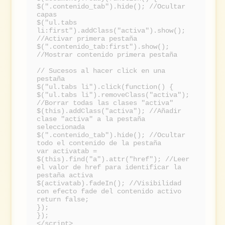
$(".contenido_tab").hide(); //Ocultar
capas
$("ul.tabs
li:first").addClass("activa").show();
//Activar primera pestaña
$(".contenido_tab:first").show();
//Mostrar contenido primera pestaña
// Sucesos al hacer click en una
pestaña
$("ul.tabs li").click(function() {
$("ul.tabs li").removeClass("activa");
//Borrar todas las clases "activa"
$(this).addClass("activa"); //Añadir
clase "activa" a la pestaña
seleccionada
$(".contenido_tab").hide(); //Ocultar
todo el contenido de la pestaña
var activatab =
$(this).find("a").attr("href"); //Leer
el valor de href para identificar la
pestaña activa
$(activatab).fadeIn(); //Visibilidad
con efecto fade del contenido activo
return false;
});
});
</script>