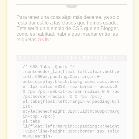
Para tener una cosa algo más decente, ya sólo
resta dar estilo a las clases que hemos usado.
Este sería un ejemplo de CSS que en Blogger,
como es habitual, habría que insertar entre las
etiquetas
SKIN
:
/* CSS Tabs jQuery */
.contenedor_tab{float:left;clear:both;w
idth:600px;padding:0px;margin:0
auto;display:block;background:#ccc;bord
er:1px solid #333;-moz-border-radius:0
0 7px 7px;-webkit-border-radius:0 0 7pc
7px;border-radius: 0 0 7px 7px;}
ul.tabs{float:left;margin:0;padding:0;l
ist-
style:none;height:32px;width:600px;marg
in-top:-7px;}
ul.tabs
li{float:left;margin:0;padding:0;height
:31px;line-height:31px;border:1px solid
#333;margin-