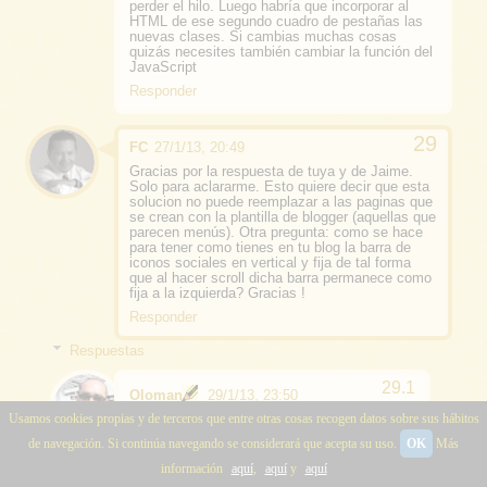
perder el hilo. Luego habría que incorporar al
HTML de ese segundo cuadro de pestañas las
nuevas clases. Si cambias muchas cosas
quizás necesites también cambiar la función del
JavaScript
Responder
FC
27/1/13, 20:49
Gracias por la respuesta de tuya y de Jaime.
Solo para aclararme. Esto quiere decir que esta
solucion no puede reemplazar a las paginas que
se crean con la plantilla de blogger (aquellas que
parecen menús). Otra pregunta: como se hace
para tener como tienes en tu blog la barra de
iconos sociales en vertical y fija de tal forma
que al hacer scroll dicha barra permanece como
fija a la izquierda? Gracias !
Responder
Respuestas
Oloman
29/1/13, 23:50
Pues no sé si se podría hacer algo, pero es
Usamos cookies propias y de terceros que entre otras cosas recogen datos sobre sus hábitos
que son dos cosas distintas. Las páginas
de navegación. Si continúa navegando se considerará que acepta su uso.
OK
Más
páginas son y Blogger te crea
automáticamente un menú para que se
información
aquí
,
aquí
y
aquí
pueda acceder a ellas y esto es un sistema