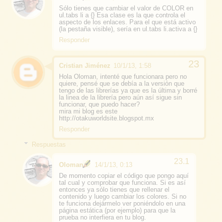
Sólo tienes que cambiar el valor de COLOR en
ul.tabs li a {} Esa clase es la que controla el
aspecto de los enlaces. Para el que está activo
(la pestaña visible), sería en ul.tabs li.activa a {}
Responder
Cristian Jiménez
10/1/13, 1:58
Hola Oloman, intenté que funcionara pero no
quiere, pensé que se debía a la versión que
tengo de las librerías ya que es la última y borré
la linea de la librería pero aún así sigue sin
funcionar, que puedo hacer?
mira mi blog es este
http://otakuworldsite.blogspot.mx
Responder
Respuestas
Oloman
14/1/13, 0:13
De momento copiar el código que pongo aquí
tal cual y comprobar que funciona. Si es así
entonces ya sólo tienes que rellenar el
contenido y luego cambiar los colores. Si no
te funciona dejármelo ver poniéndolo en una
página estática (por ejemplo) para que la
prueba no interfiera en tu blog.