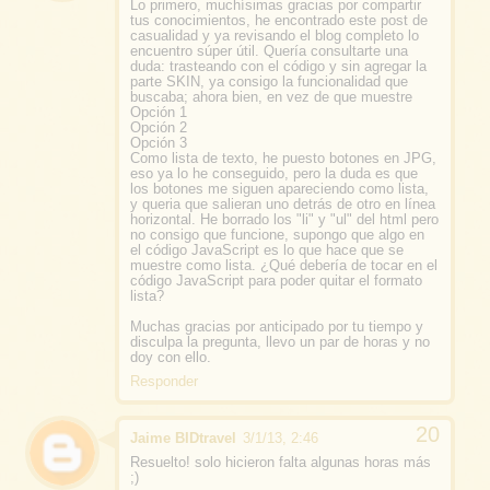
Lo primero, muchísimas gracias por compartir
tus conocimientos, he encontrado este post de
casualidad y ya revisando el blog completo lo
encuentro súper útil. Quería consultarte una
duda: trasteando con el código y sin agregar la
parte SKIN, ya consigo la funcionalidad que
buscaba; ahora bien, en vez de que muestre
Opción 1
Opción 2
Opción 3
Como lista de texto, he puesto botones en JPG,
eso ya lo he conseguido, pero la duda es que
los botones me siguen apareciendo como lista,
y queria que salieran uno detrás de otro en línea
horizontal. He borrado los "li" y "ul" del html pero
no consigo que funcione, supongo que algo en
el código JavaScript es lo que hace que se
muestre como lista. ¿Qué debería de tocar en el
código JavaScript para poder quitar el formato
lista?
Muchas gracias por anticipado por tu tiempo y
disculpa la pregunta, llevo un par de horas y no
doy con ello.
Responder
Jaime BIDtravel
3/1/13, 2:46
Resuelto! solo hicieron falta algunas horas más
;)