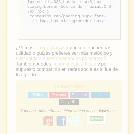
1px solid #333;border-top:0;box-
sizing:border-box;border-radius:0 0
7px 7px;}
.contenido_tab{padding:10px;font-
size:14px;box-sizing:border-box;}
¿Vemos
otro post al azar
por si le encuentras
utilidad o quizás prefieres ser más metódico y
suscribirte a nuestras entradas por correo
?
También puedes
imprimir este artículo
y por
supuesto compartirlo en redes sociales si fue de
tu agrado.
COMPARTIR
Twitter
Pinterest
Facebook
Linkedin
Copy URL
Y muchos más artículos interesantes si nos sigues en...
g
f
o
a
o