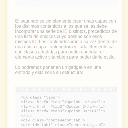
El segundo es simplemente crear unas capas con
los distintos contenidos a los que se les debe
incorporar una serie de
ID
distintos, precedidos de
una lista de enlaces cuyo destino son esos
mismos
ID
. Los contenidos irán a su vez dentro de
una única capa contenedora y cada elemento irá
con clases añadidas para poder controlar el
elemento activo y también para poder darle estilo.
Lo podremos poner en un gadget o en una
entrada y esta sería su estructura:
<ul class="tabs">
<li><a href="#tab1">Opción 1</a></li>
<li><a href="#tab2">Opción 2</a></li>
<li><a href="#tab3">Opción 3</a></li>
</ul>
<div class="contenedor_tab">
<div id="tab1" class="contenido_tab">