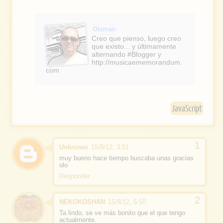
g
c
l
e
e
Oloman
b
Creo que pienso, luego creo
que existo... y últimamente
o
alternando #Blogger y
http://musicaememorandum.
o
com
k
JavaScript
Unknown
15/8/12, 3:51
muy bueno hace tiempo buscaba unas gracias
olo
Responder
NEKOKOSHAN
15/8/12, 5:50
Ta lindo, se ve más bonito que el que tengo
actualmente.