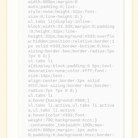
width:800px;margin:0
auto;padding:0;list-
style:none;height:32px;font-
size:0;line-height:0;}
ul.tabs li{display:inline-
block;width:33.33%;margin:0;padding
:0;height:32px;line-
height:32px;background:#333;overflo
w:hidden;position:relative;border:1
px solid #333;border-bottom:0;box-
sizing:border-box;border-radius:7px
7px 0 0;}
ul.tabs li
a{display:block;padding:0 5px;text-
decoration:none;color:#fff;font-
size:14px;text-
align:center;border:1px solid
#CCC;box-sizing:border-box;border-
radius:7px 7px 0 0;}
ul.tabs li
a:hover{background:#666;}
ul.tabs li.activa,ul.tabs li.activa
a,ul.tabs li.activa
a:hover{color:#333;font-
weight:700;background:#ccc;}
.contenedor_tab{width:100%;max-
width:800px;margin:-1px auto
0;padding:0;background:#ccc;border: