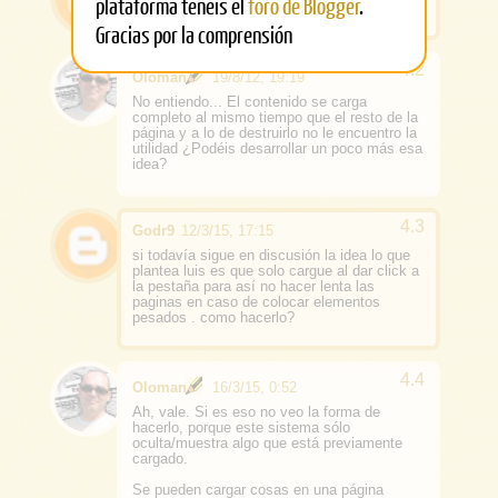
plataforma tenéis el
foro de Blogger
.
a mi tambien me interesa esa idea.
Gracias por la comprensión
Oloman
19/8/12, 19:19
No entiendo... El contenido se carga
completo al mismo tiempo que el resto de la
página y a lo de destruirlo no le encuentro la
utilidad ¿Podéis desarrollar un poco más esa
idea?
Godr9
12/3/15, 17:15
si todavía sigue en discusión la idea lo que
plantea luis es que solo cargue al dar click a
la pestaña para así no hacer lenta las
paginas en caso de colocar elementos
pesados . como hacerlo?
Oloman
16/3/15, 0:52
Ah, vale. Si es eso no veo la forma de
hacerlo, porque este sistema sólo
oculta/muestra algo que está previamente
cargado.
Se pueden cargar cosas en una página