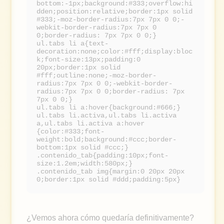
bottom:-1px;background:#333;overflow:hi
dden;position:relative;border:1px solid
#333;-moz-border-radius:7px 7px 0 0;-
webkit-border-radius:7px 7px 0
0;border-radius: 7px 7px 0 0;}
ul.tabs li a{text-
decoration:none;color:#fff;display:bloc
k;font-size:13px;padding:0
20px;border:1px solid
#fff;outline:none;-moz-border-
radius:7px 7px 0 0;-webkit-border-
radius:7px 7px 0 0;border-radius: 7px
7px 0 0;}
ul.tabs li a:hover{background:#666;}
ul.tabs li.activa,ul.tabs li.activa
a,ul.tabs li.activa a:hover
{color:#333;font-
weight:bold;background:#ccc;border-
bottom:1px solid #ccc;}
.contenido_tab{padding:10px;font-
size:1.2em;width:580px;}
.contenido_tab img{margin:0 20px 20px
0;border:1px solid #ddd;padding:5px}
¿Vemos ahora cómo quedaría definitivamente?