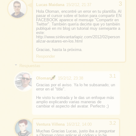
Lucas Maidana
15/2/12, 21:37
Hola Oloman, encontré un error en tu plantilla. Al
pasar el cursor sobre el boton para compartir EN
FACEBOOK aparece el mensaje "Compartir en
Twitter". También quería decirte que yo también
publiqué en mi blog un tutorial muy semejante a
este:
http://www.sinlevantarlapiz.com/2012/02/person
alizar-avatares-en-los.html
Gracias, hasta la próxima.
Responder
Respuestas
Oloman
15/2/12, 23:38
Gracias por el aviso. Ya lo he subsanado; un
error en el "title".
He visto tu entrada y le das un enfoque más
amplio explicando varias maneras de
cambiar el aspecto del avatar. Perfecto ;)
Ventura Villena
16/2/12, 14:00
Muchas Gracias Lucas, justo iba a preguntar
a Oloman cómo aplicar el código y lo he