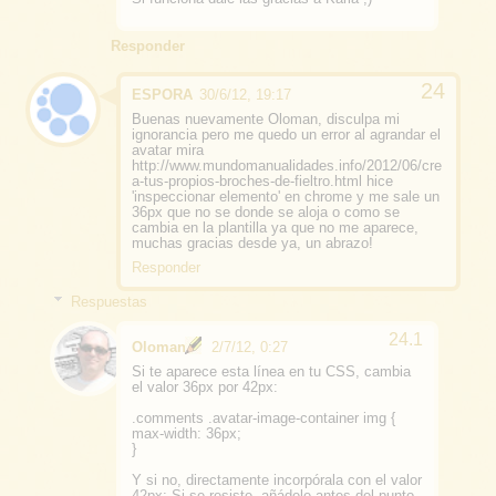
Responder
ESPORA
30/6/12, 19:17
Buenas nuevamente Oloman, disculpa mi
ignorancia pero me quedo un error al agrandar el
avatar mira
http://www.mundomanualidades.info/2012/06/cre
a-tus-propios-broches-de-fieltro.html hice
'inspeccionar elemento' en chrome y me sale un
36px que no se donde se aloja o como se
cambia en la plantilla ya que no me aparece,
muchas gracias desde ya, un abrazo!
Responder
Respuestas
Oloman
2/7/12, 0:27
Si te aparece esta línea en tu CSS, cambia
el valor 36px por 42px:
.comments .avatar-image-container img {
max-width: 36px;
}
Y si no, directamente incorpórala con el valor
42px; Si se resiste, añádele antes del punto