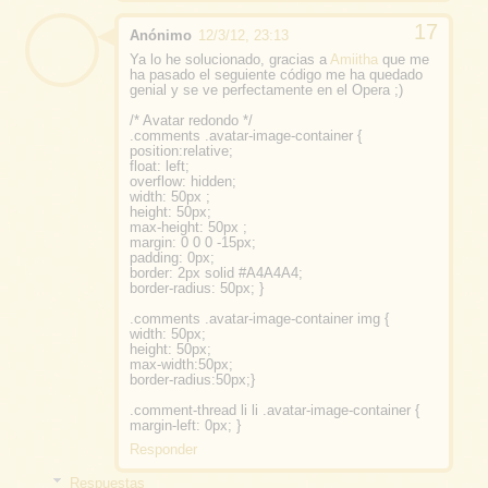
Anónimo
12/3/12, 23:13
Ya lo he solucionado, gracias a
Amiitha
que me
ha pasado el seguiente código me ha quedado
genial y se ve perfectamente en el Opera ;)
/* Avatar redondo */
.comments .avatar-image-container {
position:relative;
float: left;
overflow: hidden;
width: 50px ;
height: 50px;
max-height: 50px ;
margin: 0 0 0 -15px;
padding: 0px;
border: 2px solid #A4A4A4;
border-radius: 50px; }
.comments .avatar-image-container img {
width: 50px;
height: 50px;
max-width:50px;
border-radius:50px;}
.comment-thread li li .avatar-image-container {
margin-left: 0px; }
Responder
Respuestas