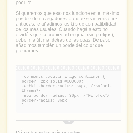
poquito.
Si queremos que esto nos funcione en el máximo
posible de navegadores, aunque sean versiones
antiguas, le añadimos los kits de compatibilidad
de los más usuales. Cuando hagáis esto no
olvidéis que la propiedad original (sin prefijos),
debe ir la última, detrás de las otras. De paso
añadimos también un borde del color que
prefiramos:
.comments .avatar-image-container {
border: 2px solid #000000;
-webkit-border-radius: 36px; /*Safari-
Chrome*/
-moz-border-radius: 36px; /*Firefox*/
border-radius: 36px;
}
Cómo hacerlos más grandes