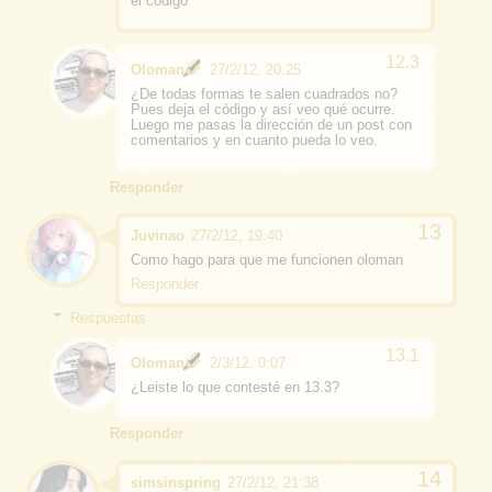
el codigo
Oloman
27/2/12, 20:25
¿De todas formas te salen cuadrados no?
Pues deja el código y así veo qué ocurre.
Luego me pasas la dirección de un post con
comentarios y en cuanto pueda lo veo.
Responder
Juvinao
27/2/12, 19:40
Como hago para que me funcionen oloman
Responder
Respuestas
Oloman
2/3/12, 0:07
¿Leiste lo que contesté en 13.3?
Responder
simsinspring
27/2/12, 21:38