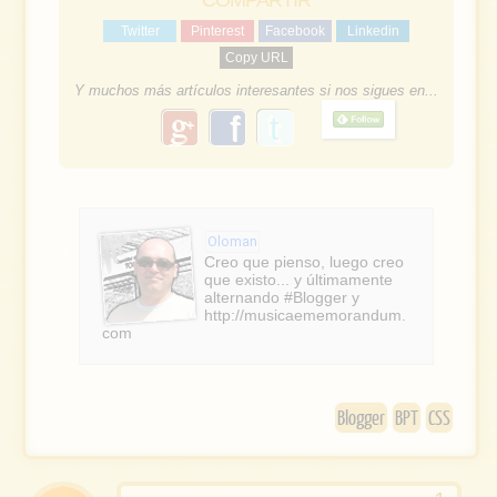
COMPARTIR
Twitter
Pinterest
Facebook
Linkedin
Copy URL
Y muchos más artículos interesantes si nos sigues en...
g
f
o
a
o
g
c
l
e
e
Oloman
b
Creo que pienso, luego creo
que existo... y últimamente
o
alternando #Blogger y
http://musicaememorandum.
o
com
k
Blogger
BPT
CSS