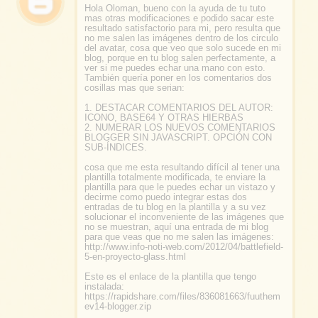
Hola Oloman, bueno con la ayuda de tu tuto
mas otras modificaciones e podido sacar este
resultado satisfactorio para mi, pero resulta que
no me salen las imágenes dentro de los circulo
del avatar, cosa que veo que solo sucede en mi
blog, porque en tu blog salen perfectamente, a
ver si me puedes echar una mano con esto.
También quería poner en los comentarios dos
cosillas mas que serian:
1. DESTACAR COMENTARIOS DEL AUTOR:
ICONO, BASE64 Y OTRAS HIERBAS
2. NUMERAR LOS NUEVOS COMENTARIOS
BLOGGER SIN JAVASCRIPT. OPCIÓN CON
SUB-ÍNDICES.
cosa que me esta resultando difícil al tener una
plantilla totalmente modificada, te enviare la
plantilla para que le puedes echar un vistazo y
decirme como puedo integrar estas dos
entradas de tu blog en la plantilla y a su vez
solucionar el inconveniente de las imágenes que
no se muestran, aquí una entrada de mi blog
para que veas que no me salen las imágenes:
http://www.info-noti-web.com/2012/04/battlefield-
5-en-proyecto-glass.html
Este es el enlace de la plantilla que tengo
instalada:
https://rapidshare.com/files/836081663/fuuthem
ev14-blogger.zip