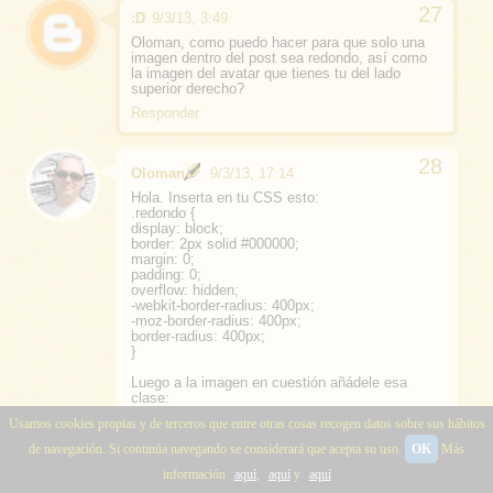
:D
9/3/13, 3:49
Oloman, como puedo hacer para que solo una
imagen dentro del post sea redondo, así como
la imagen del avatar que tienes tu del lado
superior derecho?
Responder
Oloman
9/3/13, 17:14
Hola. Inserta en tu CSS esto:
.redondo {
display: block;
border: 2px solid #000000;
margin: 0;
padding: 0;
overflow: hidden;
-webkit-border-radius: 400px;
-moz-border-radius: 400px;
border-radius: 400px;
}
Luego a la imagen en cuestión añádele esa
clase:
<div class="redondo">< img
Usamos cookies propias y de terceros que entre otras cosas recogen datos sobre sus hábitos
src="URL_IMAGEN"/></div>
de navegación. Si continúa navegando se considerará que acepta su uso.
OK
Más
Responder
información
aquí
,
aquí
y
aquí