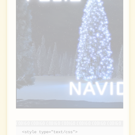
NAVID
<style type="text/css">