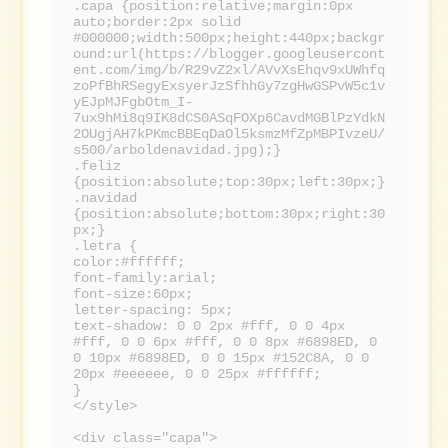
.capa {position:relative;margin:0px
auto;border:2px solid
#000000;width:500px;height:440px;backgr
ound:url(https://blogger.googleusercont
ent.com/img/b/R29vZ2xl/AVvXsEhqv9xUWhfq
zoPfBhRSegyExsyerJzSfhhGy7zgHwGSPvW5c1v
yEJpMJFgbOtm_I-
7ux9hMi8q9IK8dCS0ASqFOXp6CavdMGBlPzYdkN
2OUgjAH7kPKmcBBEqDaOl5ksmzMfZpMBPIvzeU/
s500/arboldenavidad.jpg);}
.feliz
{position:absolute;top:30px;left:30px;}
.navidad
{position:absolute;bottom:30px;right:30
px;}
.letra {
color:#ffffff;
font-family:arial;
font-size:60px;
letter-spacing: 5px;
text-shadow: 0 0 2px #fff, 0 0 4px
#fff, 0 0 6px #fff, 0 0 8px #6898ED, 0
0 10px #6898ED, 0 0 15px #152C8A, 0 0
20px #eeeeee, 0 0 25px #ffffff;
}
</style>
<div class="capa">