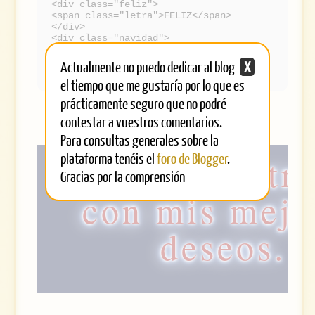
<div class="feliz">
<span class="letra">FELIZ</span>
</div>
<div class="navidad">
<span class="letra">NAVIDAD</span>
</div>
Actualmente no puedo dedicar al blog
X
</div>
el tiempo que me gustaría por lo que es
prácticamente seguro que no podré
contestar a vuestros comentarios.
Para consultas generales sobre la
plataforma tenéis el
foro de Blogger
.
Para vosotro
Gracias por la comprensión
con mis mejo
deseos.