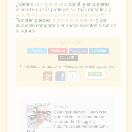
¿Vemos
otro post al azar
por si le encuentras
utilidad o quizás prefieres ser más metódico y
suscribirte a nuestras entradas por correo
?
También puedes
imprimir este artículo
y por
supuesto compartirlo en redes sociales si fue de
tu agrado.
COMPARTIR
Twitter
Pinterest
Facebook
Linkedin
Copy URL
Y muchos más artículos interesantes si nos sigues en...
g
f
o
a
o
g
c
l
e
e
Oloman
b
Creo que pienso, luego creo
que existo... y últimamente
o
alternando #Blogger y
http://musicaememorandum.
com