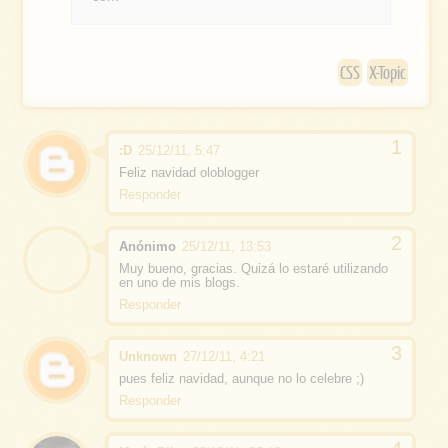
o
k
CSS
X-Topic
:D
25/12/11, 5:47
Feliz navidad oloblogger
Responder
Anónimo
25/12/11, 13:53
Muy bueno, gracias. Quizá lo estaré utilizando
en uno de mis blogs.
Responder
Unknown
27/12/11, 4:21
pues feliz navidad, aunque no lo celebre ;)
Responder