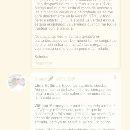
línea después de las etiquetas < a> y < div>.
Menos mal que recuerda el modo de acceso y
las siguientes veces que he probado ya se me
abre directamente en la versión HTML y todo
parece intacto :D ¡Qué susto! La verdad es que
estaba acojonado; ya veremos cuando me toque
trastear con la plantilla.
No obstante, veo el cambio positivo en
bastantes aspectos. De momento me congratulo
de ello, sin echar demasiado las campanas al
vuelo hasta que lo vea un poco más rodado.
Saludos.
Responder
Oloman
9/7/11, 2:28
Lluís Hoffman
, todos los cambios cuestan.
Aunque realmente haya mejoras, siempre nos
resulta más cómodo saber de memoria dónde
está cada cosa.
William Manney
este post fue pasado a reader,
a Twitter y a Facebook, antes de que lo
publicara. Un fallo raro. Y bueno, me suena que
acabo de contestarte a una consulta en otra
entrada, pero ya te saldrá el aviso... supongo.