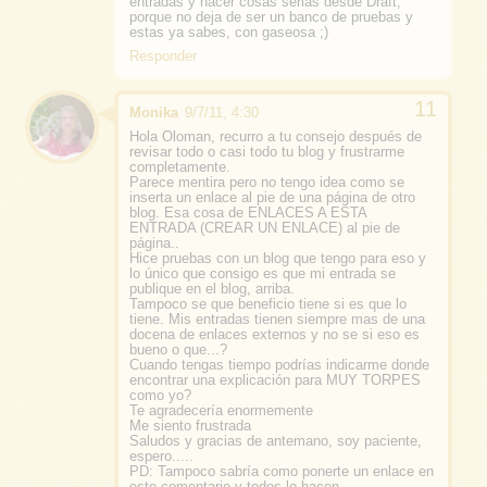
entradas y hacer cosas serias desde Draft,
porque no deja de ser un banco de pruebas y
estas ya sabes, con gaseosa ;)
Responder
Monika
9/7/11, 4:30
Hola Oloman, recurro a tu consejo después de
revisar todo o casi todo tu blog y frustrarme
completamente.
Parece mentira pero no tengo idea como se
inserta un enlace al pie de una página de otro
blog. Esa cosa de ENLACES A ESTA
ENTRADA (CREAR UN ENLACE) al pie de
página..
Hice pruebas con un blog que tengo para eso y
lo único que consigo es que mi entrada se
publique en el blog, arriba.
Tampoco se que beneficio tiene si es que lo
tiene. Mis entradas tienen siempre mas de una
docena de enlaces externos y no se si eso es
bueno o que...?
Cuando tengas tiempo podrías indicarme donde
encontrar una explicación para MUY TORPES
como yo?
Te agradecería enormemente
Me siento frustrada
Saludos y gracias de antemano, soy paciente,
espero.....
PD: Tampoco sabría como ponerte un enlace en
este comentario y todos lo hacen.