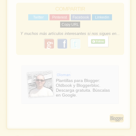
COMPARTIR
Twitter
Pinterest
Facebook
Linkedin
Copy URL
Y muchos más artículos interesantes si nos sigues en...
g
f
o
a
o
g
c
l
e
e
Oloman
b
Plantillas para Blogger:
Oldbook y Bloggerbloc.
o
Descarga gratuita. Búscalas
en Google.
o
k
Blogger