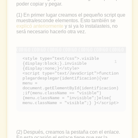
poder copiar y pegar.
(1) En primer lugar creamos el pequeño script que
muestra/esconde elementos. Esto también se
explicó anteriormente
y si ya lo instalasteis, no
será necesario hacerlo otra vez.
<style type="text/css">.visible
1
{display:block;}.invisible
{display:none;}</style>
<script type="text/JavaScript">function
plegardesplegar(identificacion){var
menu =
document.getElementById(identificacion)
;if(menu.className == "visible")
{menu.className = "invisible";}else{
menu.className = "visible";} }</script>
(2) Después, creamos la pestaña con el enlace.
En esta ocasión el enlace tiene que ser la