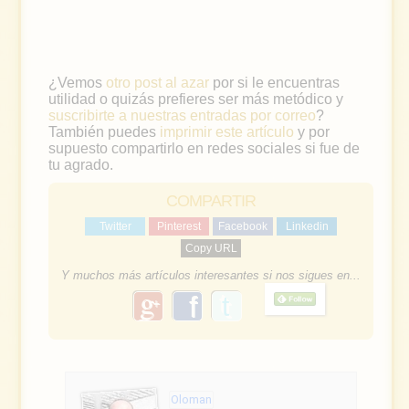
¿Vemos
otro post al azar
por si le encuentras
utilidad o quizás prefieres ser más metódico y
suscribirte a nuestras entradas por correo
?
También puedes
imprimir este artículo
y por
supuesto compartirlo en redes sociales si fue de
tu agrado.
COMPARTIR
Twitter
Pinterest
Facebook
Linkedin
Copy URL
Y muchos más artículos interesantes si nos sigues en...
g
f
o
a
o
g
c
l
e
e
Oloman