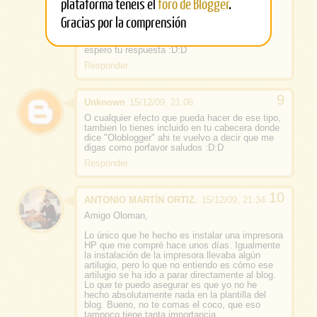
plataforma tenéis el
foro de Blogger
.
hacer un efecto como el que le pusiste a el
premio en muchas cosas pero no se como e
Gracias por la comprensión
igual esta en este blog http://tecno-
compu.blogspot.com/ en el logo de twitter y
feed, me podras guiar o decir como hacerlo
espero tu respuesta :D:D
Responder
Unknown
15/12/09, 21:06
O cualquier efecto que pueda hacer de ese tipo,
tambien lo tienes incluido en tu cabecera donde
dice "Oloblogger" ahi te vuelvo a decir que me
digas como porfavor saludos :D:D
Responder
ANTONIO MARTÍN ORTIZ.
15/12/09, 21:34
Amigo Oloman,
Lo único que he hecho es instalar una impresora
HP que me compré hace unos días. Igualmente
la instalación de la impresora llevaba algún
artilugio, pero lo que no entiendo es cómo ese
artilugio se ha ido a parar directamente al blog.
Lo que te puedo asegurar es que yo no he
hecho absolutamente nada en la plantilla del
blog. Bueno,
no te comas el coco, que eso
tampoco tiene tanta importancia
.