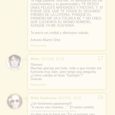
Te hago patente, otra vez, mi admiración por tus
conocimientos y tu generosidad y
TE DESEO
UNAS FELICES NAVIDADES Y FIESTAS, Y, SI
PUEDE SER, QUE TE TOQUE EL SEGUNDO
PREMIO DE LA LOTERÍA, PORQUE EL
PRIMERO ME VA A TOCAR A MÍ, Y NO CREO
QUE LLEVEMOS EL MISMO NÚMERO,
AUNQUE YA ME GUSTARÍA
.
Te envío un cordial y afectuoso saludo,
Antonio Martín Ortiz
Responder
Miten
16/12/09, 18:18
Oloman:
Muchas gracias por todo, todo o que instalo me
funciona muy bien, pero tengo una pregunta:
¿Cómo cambio el titulo "Ejemplo"?
Gracias
Responder
Gildo Kaldorana
16/12/09, 19:43
¿Un fenómeno paranormal?
"A veces veo muertos...". El sexto sentido.
--------------------------------------------
Yo diria que la frase era "En ocasiones veo