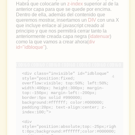
Habrá que colocarle un
z-index
superior al de la
anterior capa para que se quede por encima.
Dentro de ella, además del contenido que
queremos mostrar, insertamos un
DIV
con una X
que incluye enlace al javascript creado al
principio y que nos permitirá cerrar tanto la
anteriormente creada capa negra (
idatenuar
)
como la que vamos a crear ahora(
div
id="idbloque"
).
<div class="invisible" id="idbloque"
4
style="position:fixed;
overflow:visible; top:50%; left:50%;
width:400px; height:300px; margin-
top:-150px; margin-left:-200px;
border:5px solid #990000;
background:#ffffff; color:#000000;
padding:20px; text-align:center; z-
index:100;">
<div
style="position:absolute;top:-25px;righ
t:0px;background:#ffffff;color:#000000;