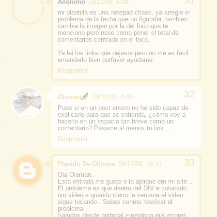
Anónimo
18/12/09, 4:38
mi plantilla es una notepad chaos, ya arregle el
problema de la fecha que no figuraba, tambien
cambie la imagen por la del foco que te
menciono pero nose como poner el total de
comentarios centrado en el foco.
Ya lei los links que dejaste pero no me es facil
entenderlo bien porfavor ayudame.
Responder
Oloman
19/12/09, 0:40
Pues si en un post entero no he sido capaz de
explicarlo para que se entienda, ¿cómo voy a
hacerlo en un espacio tan breve como un
comentario? Pásame al menos tu link...
Responder
Placido De Oliveira
29/12/09, 13:41
Ola Oloman..
Esta entrada me gusto e la aplique em mi site ..
El problema es que dentro del DIV e colocado
um video e quando cierro la ventana el video
sigue tocando . Sabes conmo resolver el
problema .
Saludos desde portugal e perdona mis errores