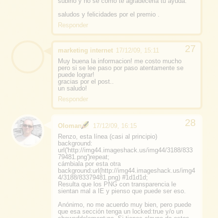
subirlo y no se como te agradeceria tu ayuda.
saludos y felicidades por el premio .
Responder
marketing internet
17/12/09, 15:11
Muy buena la informacion! me costo mucho
pero si se lee paso por paso atentamente se
puede lograr!
gracias por el post..
un saludo!
Responder
Oloman
17/12/09, 16:15
Renzo, esta línea (casi al principio)
background:
url('http://img44.imageshack.us/img44/3188/833
79481.png')repeat;
cámbiala por esta otra
background:url(http://img44.imageshack.us/img4
4/3188/83379481.png) #1d1d1d;
Resulta que los PNG con transparencia le
sientan mal a IE y pienso que puede ser eso.
Anónimo, no me acuerdo muy bien, pero puede
que esa sección tenga un locked:true y/o un