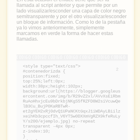
llamada al script anterior y que permite por un
lado visualizar/esconder una capa de color negro
semitransparente y por el otro visualizar/esconder
un bloque de información. Como lo de la pestaña
ya lo vimos anteriormente, simplemente
marcamos en verde la forma de hacer estas
llamadas.
<style type="text/css">
2
#contenedorizda {
position:fixed;
top:25%;left:0px;
width:38px;height:102px;
background:url(https://blogger.googleus
ercontent.com/img/b/R29vZ2xl/AVvXsEiRbm
RuAoHhxjcEu9bDrkbjNKgS5fRZFD8W2siVcuwQe
lB3Cu_BujP0KaRBTwR-
et2gYEH2xRj0dvQ1UPaNCKtGqxJ1iWDAyLBiilz
xeihKb3cpccfIh_V6YTSw0DXXmVgRZX9kfeRuLy
Y/s200/ejemplo.jpg) no-repeat
transparent -4px 0px;
z-index:10;
}