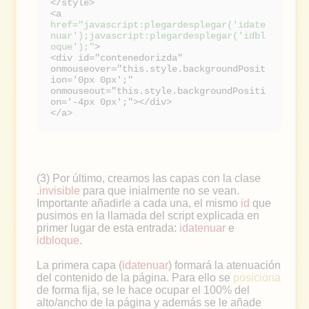
</style>
<a
href="javascript:plegardesplegar('idate
nuar');javascript:plegardesplegar('idbl
oque');"
>
<div id="contenedorizda"
onmouseover="this.style.backgroundPosit
ion='0px 0px';"
onmouseout="this.style.backgroundPositi
on='-4px 0px';"></div>
</a>
(3) Por último, creamos las capas con la clase
.invisible
para que inialmente no se vean.
Importante añadirle a cada una, el mismo
id
que
pusimos en la llamada del script explicada en
primer lugar de esta entrada:
idatenuar
e
idbloque
.
La primera capa (
idatenuar
) formará la atenuación
del contenido de la página. Para ello se
posiciona
de forma fija, se le hace ocupar el 100% del
alto/ancho de la página y además se le añade