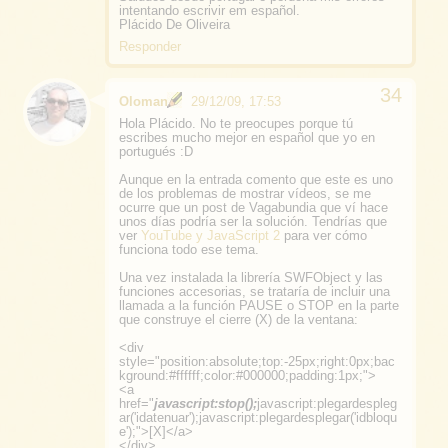
intentando escrivir em español.
Plácido De Oliveira
Responder
Oloman
29/12/09, 17:53
Hola Plácido. No te preocupes porque tú
escribes mucho mejor en español que yo en
portugués :D
Aunque en la entrada comento que este es uno
de los problemas de mostrar vídeos, se me
ocurre que un post de Vagabundia que ví hace
unos días podría ser la solución. Tendrías que
ver
YouTube y JavaScript 2
para ver cómo
funciona todo ese tema.
Una vez instalada la librería SWFObject y las
funciones accesorias, se trataría de incluir una
llamada a la función PAUSE o STOP en la parte
que construye el cierre (X) de la ventana:
<div
style="position:absolute;top:-25px;right:0px;bac
kground:#ffffff;color:#000000;padding:1px;">
<a
href="
javascript:stop();
javascript:plegardespleg
ar('idatenuar');javascript:plegardesplegar('idbloqu
e');">[X]</a>
</div>