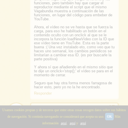
funciones, pero también hay que cargar el
reproductor mediante el script que el mismo
Vagabundia muestra a continuación de las
funciones, en lugar del código para embeber de
YouTube.
Ahora, el vídeo no se ve hasta que se fuerza la
carga, para eso he habilitado un botón en el
contenido oculto con un onclick al que se le
incorpora la función loadNewVideo con la ID que
ese vídeo tiene en YouTube. Esta es la parte
buena :( Una vez instalado eto, como veo que tu
haces uno semanal, los cambios periódicos se
limitarían a cambiar esa ID. (es por buscarle la
parte positiva)
Y ahora sí que añadiendo en el mismo sitio que
te dije un onclick='stop();' el vídeo se para en el
momento de cerrar.
Seguro que hay otra forma menos farragosa de
hacer esto, pero yo no la he encontrado.
Responder
Oliveros
15/1/10, 11:40
Usamos cookies propias y de terceros que entre otras cosas recogen datos sobre sus hábitos
hola un saludo y felicitaciones por este blog tan
de navegación. Si continúa navegando se considerará que acepta su uso.
OK
Más
interesante,fijate que eh estado tratando de
implementarlo en mi blog y se que estoy
información
aquí
,
aquí
y
aquí
haciendo algo mal que no funciona el script ya