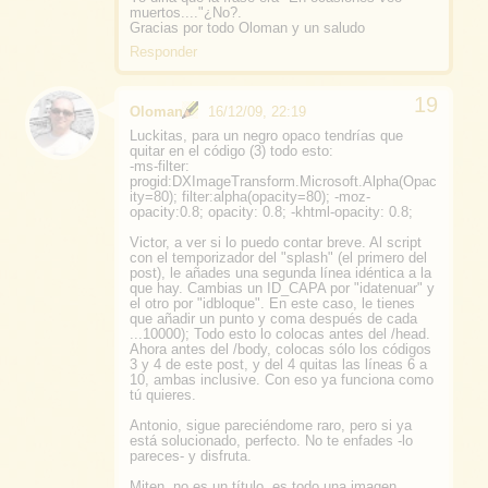
muertos...."¿No?.
Gracias por todo Oloman y un saludo
Responder
Oloman
16/12/09, 22:19
Luckitas, para un negro opaco tendrías que
quitar en el código (3) todo esto:
-ms-filter:
progid:DXImageTransform.Microsoft.Alpha(Opac
ity=80); filter:alpha(opacity=80); -moz-
opacity:0.8; opacity: 0.8; -khtml-opacity: 0.8;
Victor, a ver si lo puedo contar breve. Al script
con el temporizador del "splash" (el primero del
post), le añades una segunda línea idéntica a la
que hay. Cambias un ID_CAPA por "idatenuar" y
el otro por "idbloque". En este caso, le tienes
que añadir un punto y coma después de cada
...10000); Todo esto lo colocas antes del /head.
Ahora antes del /body, colocas sólo los códigos
3 y 4 de este post, y del 4 quitas las líneas 6 a
10, ambas inclusive. Con eso ya funciona como
tú quieres.
Antonio, sigue pareciéndome raro, pero si ya
está solucionado, perfecto. No te enfades -lo
pareces- y disfruta.
Miten, no es un título, es todo una imagen.