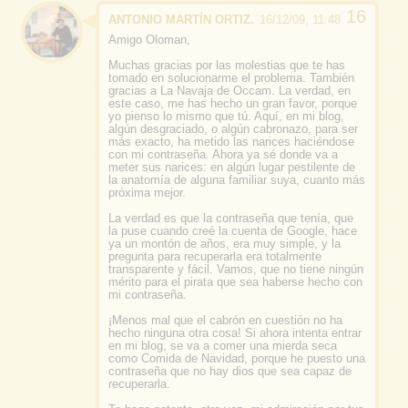
ANTONIO MARTÍN ORTIZ.
16/12/09, 11:48
Amigo Oloman,
Muchas gracias por las molestias que te has
tomado en solucionarme el problema. También
gracias a
La Navaja de Occam
. La verdad, en
este caso, me has hecho un gran favor, porque
yo pienso lo mismo que tú.
Aquí, en mi blog,
algún desgraciado, o algún cabronazo, para ser
más exacto, ha metido las narices haciéndose
con mi contraseña
. Ahora ya sé donde va a
meter sus narices: en algún lugar pestilente de
la anatomía de alguna familiar suya, cuanto más
próxima mejor.
La verdad es que la contraseña que tenía, que
la puse cuando creé la cuenta de
Google
, hace
ya un montón de años, era muy simple, y la
pregunta para recuperarla era totalmente
transparente y fácil. Vamos, que no tiene ningún
mérito para el pirata que sea haberse hecho con
mi contraseña.
¡Menos mal que
el cabrón
en cuestión no ha
hecho ninguna otra cosa! Si ahora intenta entrar
en mi blog, se va a comer
una mierda seca
como Comida de Navidad, porque he puesto una
contraseña que
no hay dios que sea capaz de
recuperarla
.