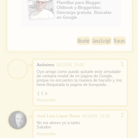
b
Plantillas para Blogger:
Oldbook y Bloggerbloc.
o
Descarga gratuita. Búscalas
en Google.
o
k
Diseño
JavaScript
Trucos
Anónimo
15/12/09, 10:00
Oye amigo como puedo quitarle este simulador
de ventana modal de mi pagina de Google,
porque no encuentro la manera de hacerlo y me
tiene bloqueada la pagina de busqueda...
:( :( :s
Responder
José Luis López Recio
15/12/09, 13:36
No me atrevo yo a tanto.
Saludos
Responder