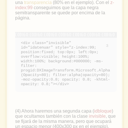
una
transparencia
(80% en el ejemplo). Con el
z-
index:99
conseguimos que la capa negra
semitransparente se quede por encima de la
página.
<div class="invisible"
3
id="idatenuar" style="z-index:99;
position:fixed; top:0px; left:0px;
overflow:visible; height:100%;
width:100%; background:#000000; -ms-
filter:
progid:DXImageTransform.Microsoft.Alpha
(Opacity=80); filter:alpha(opacity=80);
-moz-opacity:0.8; opacity: 0.8; -khtml-
opacity: 0.8;"></div>
(4) Ahora haremos una segunda capa (
idbloque
)
que ocultamos también con la clase
invisible
, que
se fijará de la misma manera, pero que ocupará
un espacio menor (400x300 px en el ejemplo).