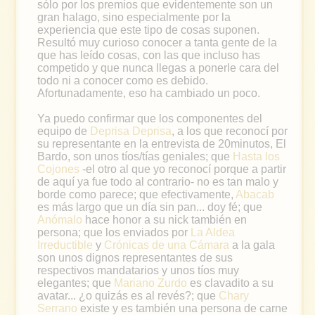
sólo por los premios que evidentemente son un
gran halago, sino especialmente por la
experiencia que este tipo de cosas suponen.
Resultó muy curioso conocer a tanta gente de la
que has leído cosas, con las que incluso has
competido y que nunca llegas a ponerle cara del
todo ni a conocer como es debido.
Afortunadamente, eso ha cambiado un poco.
Ya puedo confirmar que los componentes del
equipo de
Deprisa Deprisa
, a los que reconocí por
su representante en la entrevista de 20minutos, El
Bardo, son unos tíos/tías geniales; que
Hasta los
Cojones
-el otro al que yo reconocí porque a partir
de aquí ya fue todo al contrario- no es tan malo y
borde como parece; que efectivamente,
Abacab
es más largo que un día sin pan... doy fé; que
Anómalo
hace honor a su nick también en
persona; que los enviados por
La Aldea
Irreductible
y
Crónicas de una Cámara
a la gala
son unos dignos representantes de sus
respectivos mandatarios y unos tíos muy
elegantes; que
Mariano Zurdo
es clavadito a su
avatar... ¿o quizás es al revés?; que
Chary
Serrano
existe y es también una persona de carne