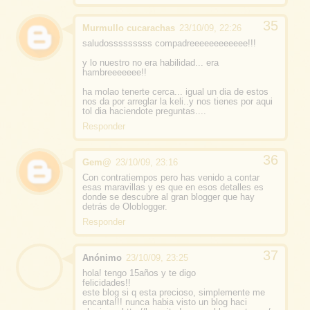
Murmullo cucarachas
23/10/09, 22:26
saludosssssssss compadreeeeeeeeeeee!!!
y lo nuestro no era habilidad... era
hambreeeeeee!!
ha molao tenerte cerca... igual un dia de estos
nos da por arreglar la keli..y nos tienes por aqui
tol dia haciendote preguntas....
Responder
Gem@
23/10/09, 23:16
Con contratiempos pero has venido a contar
esas maravillas y es que en esos detalles es
donde se descubre al gran blogger que hay
detrás de Oloblogger.
Responder
Anónimo
23/10/09, 23:25
hola! tengo 15años y te digo
felicidades!!
este blog si q esta precioso, simplemente me
encanta!!! nunca habia visto un blog haci