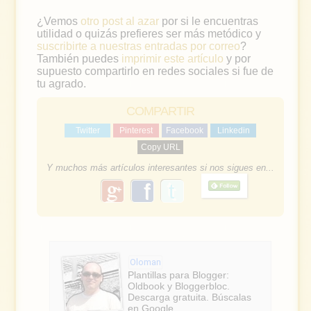
¿Vemos
otro post al azar
por si le encuentras
utilidad o quizás prefieres ser más metódico y
suscribirte a nuestras entradas por correo
?
También puedes
imprimir este artículo
y por
supuesto compartirlo en redes sociales si fue de
tu agrado.
COMPARTIR
Twitter
Pinterest
Facebook
Linkedin
Copy URL
Y muchos más artículos interesantes si nos sigues en...
g
f
o
a
o
g
c
l
e
e
Oloman
b
Plantillas para Blogger:
Oldbook y Bloggerbloc.
o
Descarga gratuita. Búscalas
en Google.