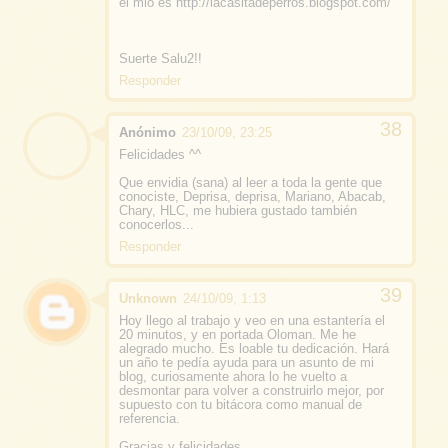
el mio es http://lacasitadeperros.blogspot.com/
Suerte Salu2!!
Responder
Anónimo
23/10/09, 23:25
Felicidades ^^
Que envidia (sana) al leer a toda la gente que
conociste, Deprisa, deprisa, Mariano, Abacab,
Chary, HLC, me hubiera gustado también
conocerlos...
Responder
Unknown
24/10/09, 1:13
Hoy llego al trabajo y veo en una estantería el
20 minutos, y en portada Oloman. Me he
alegrado mucho. Es loable tu dedicación. Hará
un año te pedía ayuda para un asunto de mi
blog, curiosamente ahora lo he vuelto a
desmontar para volver a construirlo mejor, por
supuesto con tu bitácora como manual de
referencia.
Gracias y felicidades.