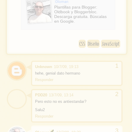
e
e
Oloman
b
Plantillas para Blogger:
Oldbook y Bloggerbloc.
o
Descarga gratuita. Búscalas
en Google.
o
k
CSS
Diseño
JavaScript
Unknown
10/7/09, 19:13
hehe, genial dato hermano
Responder
PDD20
13/7/09, 13:14
Pero esto no es antiestandar?
Salu2
Responder