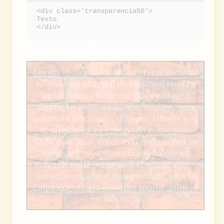
<div class='transparencia50'>
Texto
</div>
Lorem ipsum dolor sit amet, consectetur
adipisicing elit, sed do eiusmod tempor
incididunt ut labore et dolore magna
aliqua. Ut enim ad minim veniam, quis
nostrud exercitation ullamco laboris nisi
ut aliquip ex ea commodo consequat.
Duis aute irure dolor in reprehenderit in
voluptate velit esse cillum dolore eu
fugiat nulla pariatur. Excepteur sint
occaecat cupidatat non proident, sunt in
culpa qui officia deserunt mollit anim id
est laborum.