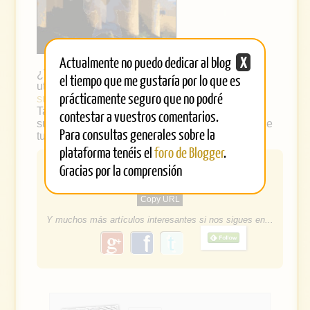
Actualmente no puedo dedicar al blog
X
¿Vemos
otro post al azar
por si le encuentras
el tiempo que me gustaría por lo que es
utilidad o quizás prefieres ser más metódico y
prácticamente seguro que no podré
suscribirte a nuestras entradas por correo
?
También puedes
imprimir este artículo
y por
contestar a vuestros comentarios.
supuesto compartirlo en redes sociales si fue de
Para consultas generales sobre la
tu agrado.
plataforma tenéis el
foro de Blogger
.
COMPARTIR
Gracias por la comprensión
Twitter
Pinterest
Facebook
Linkedin
Copy URL
Y muchos más artículos interesantes si nos sigues en...
g
f
o
a
o
g
c
l