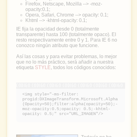
Firefox, Netscape, Mozilla --> -moz-
opacity:0.1;
Opera, Safari, Chrome --> opacity: 0.1;
Khtml --> -khtml-opacity: 0.1;
IE fija la opacidad desde 0 (totalmente
transparente) hasta 100 (totalmente opaco). El
resto respectivamente entre 0 y 1. Para IE 6 no
conozco ningún atributo que funcione.
Así las cosas y para evitar problemas, lo mejor
que no lo más práctico, será añadir a nuestra
etiqueta
STYLE
, todos los códigos conocidos:
<img style="-ms-filter:
progid:DXImageTransform.Microsoft.Alpha
(Opacity=50);filter:alpha(opacity=50);-
moz-opacity:0.5;opacity: 0.5;-khtml-
opacity: 0.5;" src="URL_IMAGEN"/>