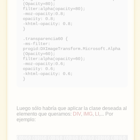
(Opacity=80);
filter:alpha(opacity=80);
-moz-opacity:0.8;
opacity: 0.8;
-khtml-opacity: 0.8;
}
.transparencia60 {
-ms-filter:
progid:DXImageTransform.Microsoft.Alpha
(Opacity=60);
filter:alpha(opacity=60);
-moz-opacity:0.6;
opacity: 0.6;
-khtml-opacity: 0.6;
}
Luego sólo habría que aplicar la clase deseada al
elemento que queramos:
DIV
,
IMG
,
LI
,... Por
ejemplo: