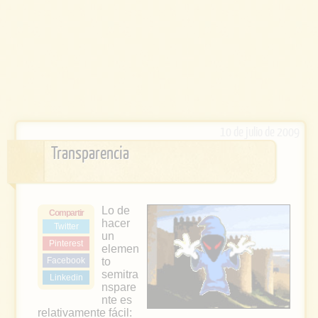
10 de julio de 2009
Transparencia
Lo de
Compartir
hacer
Twitter
un
Pinterest
elemen
Facebook
to
semitra
Linkedin
nspare
nte es
relativamente fácil: