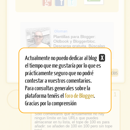
g
f
o
a
o
g
c
l
e
e
Oloman
b
Plantillas para Blogger:
Oldbook y Bloggerbloc.
o
Descarga gratuita. Búscalas
en Google.
o
Actualmente no puedo dedicar al blog
X
k
el tiempo que me gustaría por lo que es
prácticamente seguro que no podré
Mundo Google
Promoción
Servicios
contestar a vuestros comentarios.
Para consultas generales sobre la
plataforma tenéis el
foro de Blogger
.
Anónimo
6/10/08, 9:24
Gracias por la comprensión
Hola, me alegro de que os haya gustado
PageRankAlert!
Sólo comentaros que actualmente no hay
ningun límite en las URLs que puedes
almacenar en tu lista, el tope de 100 es para
añadir: se añaden de 100 en 100 pero sin tope