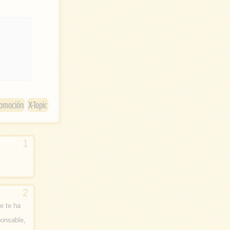
i
t
t
e
r
omoción
X-Topic
e te ha
ponsable,