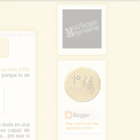
eptiembre de 2008
ras.com 2008
 porque lo de
n duda es una
 es capaz de
... (es que si