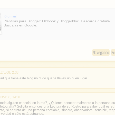
o
g
c
l
e
e
Oloman
b
Plantillas para Blogger: Oldbook y Bloggerbloc. Descarga gratuita.
Búscalas en Google.
o
o
k
Navegando
Pr
12/9/08, 2:33
dad que tiene este blog no dudo que te lleves un buen lugar.
13/9/08, 14:31
ado alguien especial en la red?, ¿Quieres conocer realmente a la persona qu
fotografía? Solicita entonces una Lectura de su Rostro para saber cuál es su
o, si se trata de una persona confiable, sincera, observadora, sensible, res
la verdad o sólo está actuando.