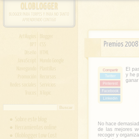
OLOBLOGGER
BLOGGER PARA TORPES Y PARA NO TANTO
APRENDIENDO CONTIGO
Artilugios
Blogger
Premios 2008
BPT
CSS
Diseño
HTML
JavaScript
Mundo Google
Navegando
Plantillas
El pa
Compartir
y he 
Promoción
Recursos
Twitter
ganar 
Redes sociales
Servicios
Pinterest
Facebook
Trucos
X-Topic
Linkedin
Sobre este blog
No hace demasiado
Herramientas online
de las mejores w
Oloblogger Low Cost
recoger y organizar