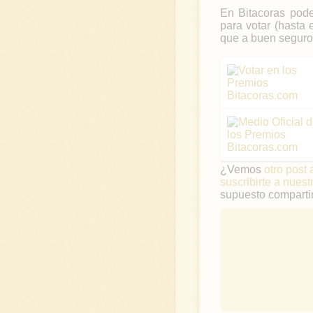
En Bitacoras pode
para votar (hasta 
que a buen seguro
¿Vemos
otro post 
suscribirte a nuest
supuesto compartir