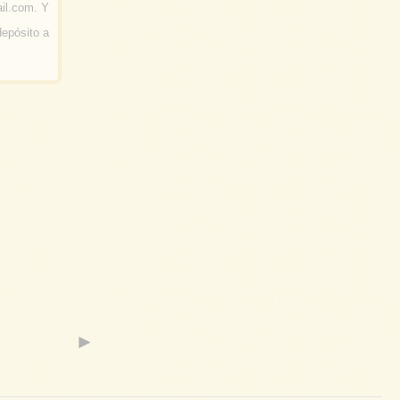
il.com. Y
depósito a
►