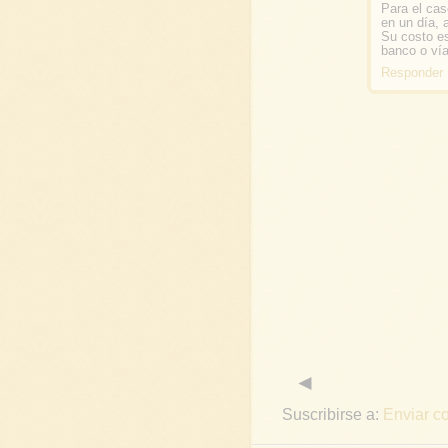
Para el ca
en un día, 
Su costo es
banco o ví
Responder
◄
Suscribirse a:
Enviar co