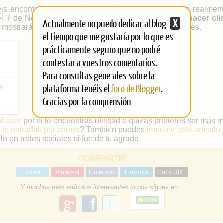
is encontrar toda la
metodología del concurso
, pero realment
el 7 de Noviembre) es bien fácil:
estar registrado y hacer cli
Actualmente no puedo dedicar al blog
X
 mostrarán adecuadamente todos los blogs participantes.
el tiempo que me gustaría por lo que es
prácticamente seguro que no podré
contestar a vuestros comentarios.
Para consultas generales sobre la
plataforma tenéis el
foro de Blogger
.
Gracias por la comprensión
al azar
por si le encuentras utilidad o quizás prefieres ser más 
ras entradas por correo
? También puedes
imprimir este artículo
lo en redes sociales si fue de tu agrado.
COMPARTIR
Twitter
Pinterest
Facebook
Linkedin
Copy URL
Y muchos más artículos interesantes si nos sigues en...
g
f
o
a