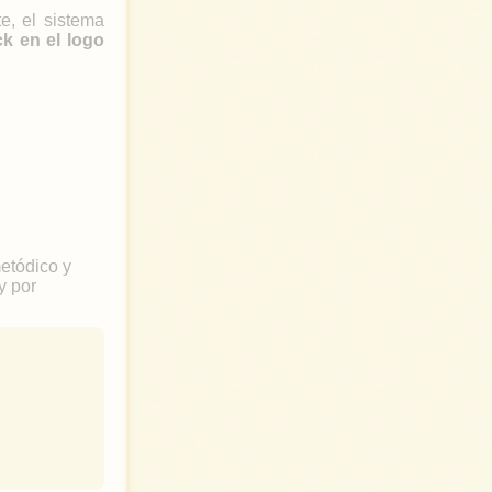
e, el sistema
ck en el logo
metódico y
y por
t
w