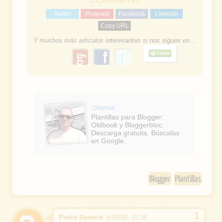
COMPARTIR
Twitter
Pinterest
Facebook
Linkedin
Copy URL
Y muchos más artículos interesantes si nos sigues en...
g
f
o
a
o
g
c
l
e
e
Oloman
b
Plantillas para Blogger:
Oldbook y Bloggerbloc.
o
Descarga gratuita. Búscalas
en Google.
o
k
Blogger
Plantillas
Pedro Donaire
5/10/08, 10:36