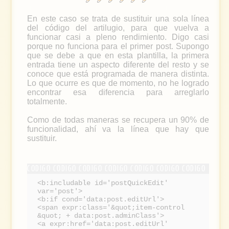
En este caso se trata de sustituir una sola línea
del código del artilugio, para que vuelva a
funcionar casi a pleno rendimiento. Digo casi
porque no funciona para el primer post. Supongo
que se debe a que en esta plantilla, la primera
entrada tiene un aspecto diferente del resto y se
conoce que está programada de manera distinta.
Lo que ocurre es que de momento, no he logrado
encontrar esa diferencia para arreglarlo
totalmente.
Como de todas maneras se recupera un 90% de
funcionalidad, ahí va la línea que hay que
sustituir.
<b:includable id='postQuickEdit'
var='post'>
<b:if cond='data:post.editUrl'>
<span expr:class='&quot;item-control
&quot; + data:post.adminClass'>
<a expr:href='data:post.editUrl'