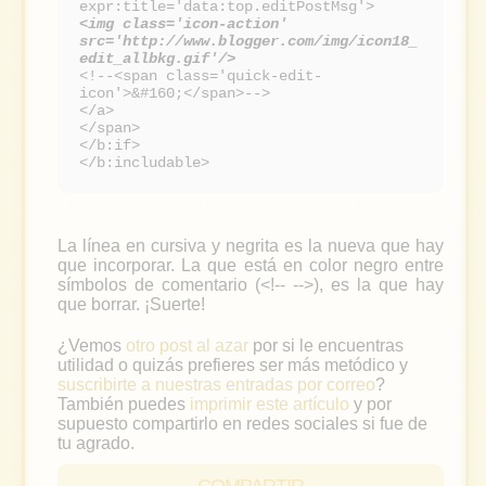
expr:title='data:top.editPostMsg'>
<img class='icon-action'
src='http://www.blogger.com/img/icon18_
edit_allbkg.gif'/>
<!--<span class='quick-edit-
icon'>&#160;</span>-->
</a>
</span>
</b:if>
</b:includable>
La línea en cursiva y negrita es la nueva que hay
que incorporar. La que está en color negro entre
símbolos de comentario (<!-- -->), es la que hay
que borrar. ¡Suerte!
¿Vemos
otro post al azar
por si le encuentras
utilidad o quizás prefieres ser más metódico y
suscribirte a nuestras entradas por correo
?
También puedes
imprimir este artículo
y por
supuesto compartirlo en redes sociales si fue de
tu agrado.