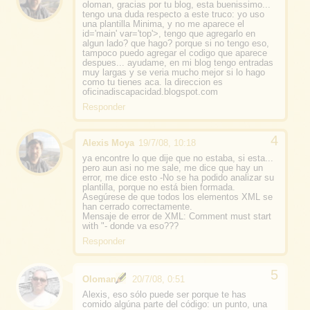
oloman, gracias por tu blog, esta buenissimo...
tengo una duda respecto a este truco: yo uso
una plantilla Minima, y no me aparece el
id='main' var='top'>, tengo que agregarlo en
algun lado? que hago? porque si no tengo eso,
tampoco puedo agregar el codigo que aparece
despues... ayudame, en mi blog tengo entradas
muy largas y se veria mucho mejor si lo hago
como tu tienes aca. la direccion es
oficinadiscapacidad.blogspot.com
Responder
Alexis Moya
19/7/08, 10:18
ya encontre lo que dije que no estaba, si esta...
pero aun asi no me sale, me dice que hay un
error, me dice esto -No se ha podido analizar su
plantilla, porque no está bien formada.
Asegúrese de que todos los elementos XML se
han cerrado correctamente.
Mensaje de error de XML: Comment must start
with "- donde va eso???
Responder
Oloman
20/7/08, 0:51
Alexis, eso sólo puede ser porque te has
comido algúna parte del código: un punto, una