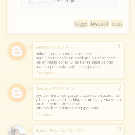
en Google.
o
k
Blogger
JavaScript
Trucos
Gerardo
6/7/08, 0:44
hola esta muy bueno este truco
pero sigo teniendo un problema quisiera poner
las entradas como tu las tienes igual de otra
manera pero esta muy bueno ja adios
Responder
Gerardo
6/7/08, 0:45
oye por cierto me gustaria que nos enlazaramos
y haci yo muestro tu blog en mi blog y viceversa
va ja espero tu respuesta
http://web-mundotodo.blogspot.com/
Responder
Alexis Moya
19/7/08, 9:53