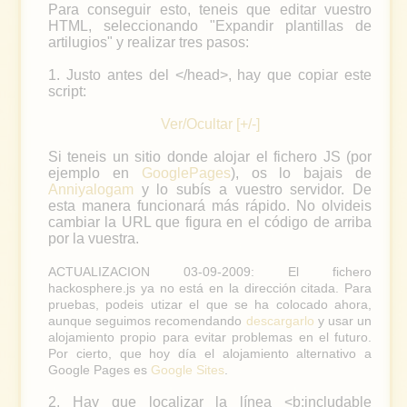
Para conseguir esto, teneis que editar vuestro
HTML, seleccionando "Expandir plantillas de
artilugios" y realizar tres pasos:
1. Justo antes del </head>, hay que copiar este
script:
Ver/Ocultar [+/-]
Si teneis un sitio donde alojar el fichero JS (por
ejemplo en
GooglePages
), os lo bajais de
Anniyalogam
y lo subís a vuestro servidor. De
esta manera funcionará más rápido. No olvideis
cambiar la URL que figura en el código de arriba
por la vuestra.
ACTUALIZACION 03-09-2009: El fichero
hackosphere.js ya no está en la dirección citada. Para
pruebas, podeis utizar el que se ha colocado ahora,
aunque seguimos recomendando
descargarlo
y usar un
alojamiento propio para evitar problemas en el futuro.
Por cierto, que hoy día el alojamiento alternativo a
Google Pages es
Google Sites
.
2. Hay que localizar la línea <b:includable