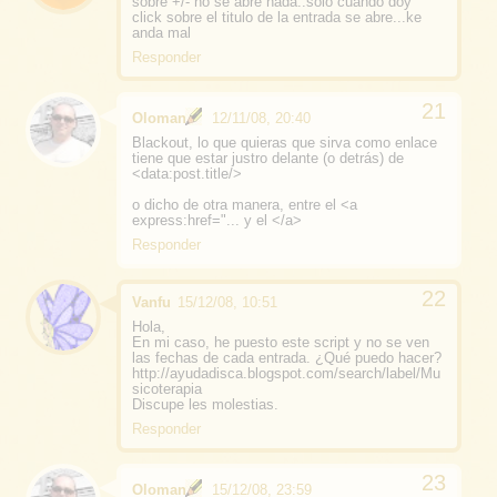
sobre +/- no se abre nada..solo cuando doy
click sobre el titulo de la entrada se abre...ke
anda mal
Responder
Oloman
12/11/08, 20:40
Blackout, lo que quieras que sirva como enlace
tiene que estar justro delante (o detrás) de
<data:post.title/>
o dicho de otra manera, entre el <a
express:href="... y el </a>
Responder
Vanfu
15/12/08, 10:51
Hola,
En mi caso, he puesto este script y no se ven
las fechas de cada entrada. ¿Qué puedo hacer?
http://ayudadisca.blogspot.com/search/label/Mu
sicoterapia
Discupe les molestias.
Responder
Oloman
15/12/08, 23:59