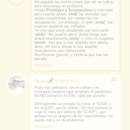
He seguido las instrucciones que allí se indica,
pero mira tengo un problema:
Añado
Prototype y Scriptaculous
y todo bien,
pero cuando añado:
slide"
las entradas que
están comprimidas por categorías me
desaparecen, sin embargo, si quito
;slide"
me
vuelven aparecer las entradas.
Yo creo que estoy añadiendo mal esta parte
;slide"
. Me podrías decir, donde tengo que
añadir exactamente
;slide"
o como tu sugieres
blind>
. Veo que tu has añadido este efecto,
dime, por favor, donde lo has añadido
exactamente esta última parte.
Muchísimas gracias, y perdona que sea tan
pesada.
Responder
Oloman
27/4/09, 18:11
Pues tras pelearme con el código y no
conseguir tampoco que aceptara el parámetro
BLIND (tampoco SLIDE), opté por quitarlo.
Directamente no pongas la coma, el SLIDE y
los &QUOT; que lo rodean. De esta manera te
coge el valor por defecto del SCRIPT, que
aunque no es ninguno de los mencionados, no
queda mal y no da problemas.
Responder