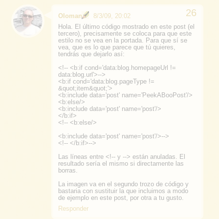
Oloman
8/3/09, 20:02
Hola. El último código mostrado en este post (el
tercero), precisamente se coloca para que este
estilo no se vea en la portada. Para que sí se
vea, que es lo que parece que tú quieres,
tendrás que dejarlo así:
<!-- <b:if cond='data:blog.homepageUrl !=
data:blog.url'>-->
<b:if cond='data:blog.pageType !=
&quot;item&quot;'>
<b:include data='post' name='PeekABooPost'/>
<b:else/>
<b:include data='post' name='post'/>
</b:if>
<!-- <b:else/>
<b:include data='post' name='post'/>-->
<!-- </b:if>-->
Las líneas entre <!-- y --> están anuladas. El
resultado sería el mismo si directamente las
borras.
La imagen va en el segundo trozo de código y
bastaria con sustituir la que incluimos a modo
de ejemplo en este post, por otra a tu gusto.
Responder