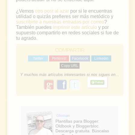
¿Vemos
otro post al azar
por si le encuentras
utilidad o quizás prefieres ser más metódico y
suscribirte a nuestras entradas por correo
?
También puedes
imprimir este artículo
y por
supuesto compartirlo en redes sociales si fue de
tu agrado.
COMPARTIR
Twitter
Pinterest
Facebook
Linkedin
Copy URL
Y muchos más artículos interesantes si nos sigues en...
g
f
o
a
o
g
c
l
e
e
Oloman
b
Plantillas para Blogger:
Oldbook y Bloggerbloc.
o
Descarga gratuita. Búscalas