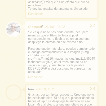
deslizante
, creo que es un efecto que queda
muy bien.
Te doy las gracias de antemano. Un saludo.
Responder
Oloman
26/4/09, 15:02
Se ve que no te has dado cuenta Inés, pero
mientras que el título te lleva al post
correspondiente, la flechita es un enlace que
despliega la entrada en ese mismo sitio.
Para que quede más claro, puedes cambiar todo
el código correspondiente a la imagen (<img
id='data:post.id'
src='http://img216.imageshack.us/img216/5504/f
lechahornu4.gif'/>) en el trozo que se da en
segundo lugar, y sustituirlo por la palabra
DESPLEGAR u otra cosa que te parezca más
adecuada.
Responder
Inés
26/4/09, 15:20
Gracias, por tu rápida respuesta. Creo que no lo
he explicado bien. Si sé que al pinchar dónde tu
tienes el lápiz se despliega la entrada en ese
lugar. Mira al efecto al que me refiero es a qué