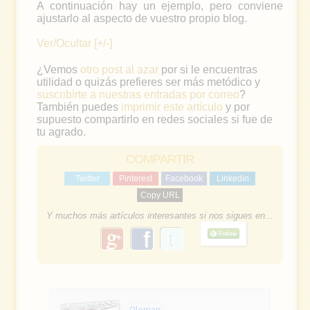
A continuación hay un ejemplo, pero conviene
ajustarlo al aspecto de vuestro propio blog.
Ver/Ocultar [+/-]
¿Vemos
otro post al azar
por si le encuentras
utilidad o quizás prefieres ser más metódico y
suscribirte a nuestras entradas por correo
?
También puedes
imprimir este artículo
y por
supuesto compartirlo en redes sociales si fue de
tu agrado.
COMPARTIR
Twitter
Pinterest
Facebook
Linkedin
Copy URL
Y muchos más artículos interesantes si nos sigues en...
g
f
o
a
o
g
c
l
e
Oloman