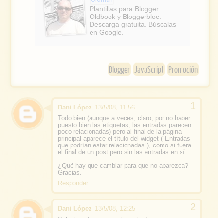
e
b
Plantillas para Blogger:
Oldbook y Bloggerbloc.
o
Descarga gratuita. Búscalas
en Google.
o
k
Blogger
JavaScript
Promoción
Dani López
13/5/08, 11:56
Todo bien (aunque a veces, claro, por no haber
puesto bien las etiquetas, las entradas parecen
poco relacionadas) pero al final de la página
principal aparece el título del widget ("Entradas
que podrían estar relacionadas"), como si fuera
el final de un post pero sin las entradas en sí.
¿Qué hay que cambiar para que no aparezca?
Gracias.
Responder
Dani López
13/5/08, 12:25