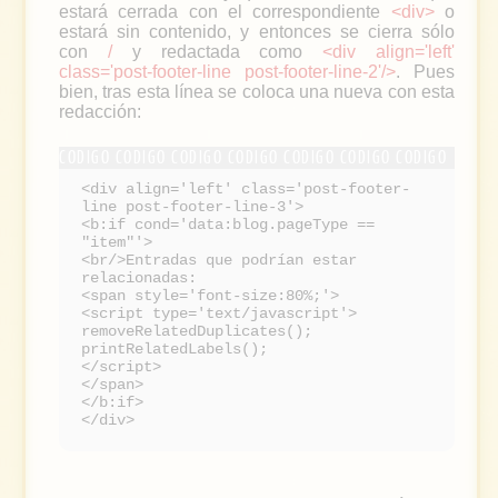
estará cerrada con el correspondiente
<div>
o
estará sin contenido, y entonces se cierra sólo
con
/
y redactada como
<div align='left'
class='post-footer-line post-footer-line-2'/>
. Pues
bien, tras esta línea se coloca una nueva con esta
redacción:
<div align='left' class='post-footer-
line post-footer-line-3'>
<b:if cond='data:blog.pageType ==
"item"'>
<br/>Entradas que podrían estar
relacionadas:
<span style='font-size:80%;'>
<script type='text/javascript'>
removeRelatedDuplicates();
printRelatedLabels();
</script>
</span>
</b:if>
</div>