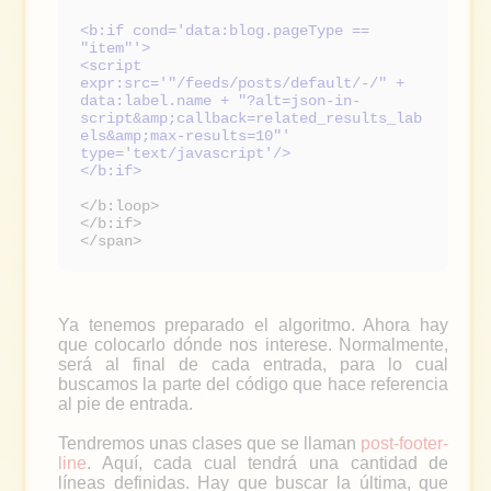
<b:if cond='data:blog.pageType ==
"item"'>
<script
expr:src='"/feeds/posts/default/-/" +
data:label.name + "?alt=json-in-
script&amp;callback=related_results_lab
els&amp;max-results=10"'
type='text/javascript'/>
</b:if>
</b:loop>
</b:if>
</span>
Ya tenemos preparado el algoritmo. Ahora hay
que colocarlo dónde nos interese. Normalmente,
será al final de cada entrada, para lo cual
buscamos la parte del código que hace referencia
al pie de entrada.
Tendremos unas clases que se llaman
post-footer-
line
. Aquí, cada cual tendrá una cantidad de
líneas definidas. Hay que buscar la última, que