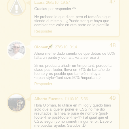
Laura
26/5/10, 19:57
Gracias por responder ^^
He probado lo que dices pero el tamaño sigue
siendo el mismo... ¿Puede ser que haya que
cambiar ese valor en otra parte de la plantilla
Responder
Oloman
27/5/10, 0:14
Ahora me he dado cuenta de que detrás de 80%
falta un punto y coma... va a ser eso :(
Si no, prueba a añadir un !important, porque la
clase post-footer, lleva un 74% de tamaño de
fuente y es posible que también influya:
<span style='font-size:80% !important;'>
Responder
Alberto Fuentes
11/10/10, 5:36
Hola Oloman, lo utilice en mi log y quedo bien
solo que al querer poner el CSS no me dio
resultados, la linea le puse de nombre (post-
footer-line post-footer-line-4'>) al igual que el
CSS, segun yo no cometi ningun error. Espero
me puedas ayudar. Saludos :D