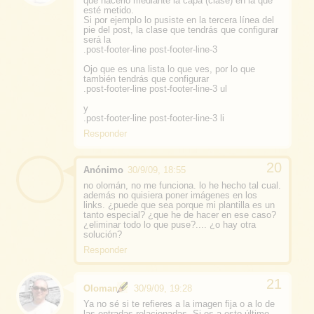
que hacerlo mediante la capa (clase) en la que
esté metido.
Si por ejemplo lo pusiste en la tercera línea del
pie del post, la clase que tendrás que configurar
será la
.post-footer-line post-footer-line-3
Ojo que es una lista lo que ves, por lo que
también tendrás que configurar
.post-footer-line post-footer-line-3 ul
y
.post-footer-line post-footer-line-3 li
Responder
Anónimo
30/9/09, 18:55
no olomán, no me funciona. lo he hecho tal cual.
además no quisiera poner imágenes en los
links. ¿puede que sea porque mi plantilla es un
tanto especial? ¿que he de hacer en ese caso?
¿eliminar todo lo que puse?.... ¿o hay otra
solución?
Responder
Oloman
30/9/09, 19:28
Ya no sé si te refieres a la imagen fija o a lo de
las entradas relacionadas. Si es a esto último,