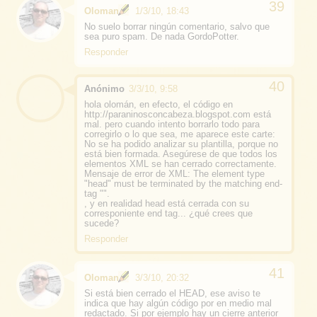
Oloman
1/3/10, 18:43
No suelo borrar ningún comentario, salvo que
sea puro spam. De nada GordoPotter.
Responder
Anónimo
3/3/10, 9:58
hola olomán, en efecto, el código en
http://paraninosconcabeza.blogspot.com está
mal. pero cuando intento borrarlo todo para
corregirlo o lo que sea, me aparece este carte:
No se ha podido analizar su plantilla, porque no
está bien formada. Asegúrese de que todos los
elementos XML se han cerrado correctamente.
Mensaje de error de XML: The element type
"head" must be terminated by the matching end-
tag "".
, y en realidad head está cerrada con su
corresponiente end tag... ¿qué crees que
sucede?
Responder
Oloman
3/3/10, 20:32
Si está bien cerrado el HEAD, ese aviso te
indica que hay algún código por en medio mal
redactado. Si por ejemplo hay un cierre anterior