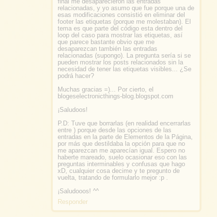
final me desaparecieron las entradas
relacionadas, y yo asumo que fue porque una de
esas modificaciones consistió en eliminar del
footer las etiquetas (porque me molestaban). El
tema es que parte del código esta dentro del
loop del caso para mostrar las etiquetas, así
que parece bastante obvio que me
desaparezcan también las entradas
relacionadas (supongo). La pregunta sería si se
pueden mostrar los posts relacionados sin la
necesidad de tener las etiquetas visibles... ¿Se
podrá hacer?
Muchas gracias =)... Por cierto, el
blogeselectronicthings-blog.blogspot.com
¡Saludoos!
P.D: Tuve que borrarlas (en realidad encerrarlas
entre ) porque desde las opciones de las
entradas en la parte de Elementos de la Página,
por más que destildaba la opción para que no
me aparezcan me aparecían igual. Espero no
haberte mareado, suelo ocasionar eso con las
preguntas interminables y confusas que hago
xD, cualquier cosa decime y te pregunto de
vuelta, tratando de formularlo mejor :p .
¡Saludooos! ^^
Responder