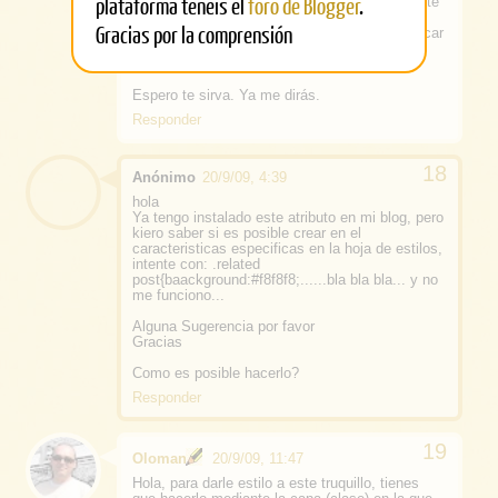
plataforma tenéis el
foro de Blogger
.
para poder cambiar la frase. Seguramente, esté
en el fichero JS que se enlaza desde el
Gracias por la comprensión
SCRIPT. Por tanto, habría que bajarlo, modificar
la/s frase/s y realojarlo. Luego habría que
cambiar la dirección.
Espero te sirva. Ya me dirás.
Responder
Anónimo
20/9/09, 4:39
hola
Ya tengo instalado este atributo en mi blog, pero
kiero saber si es posible crear en el
caracteristicas especificas en la hoja de estilos,
intente con: .related
post{baackground:#f8f8f8;......bla bla bla... y no
me funciono...
Alguna Sugerencia por favor
Gracias
Como es posible hacerlo?
Responder
Oloman
20/9/09, 11:47
Hola, para darle estilo a este truquillo, tienes