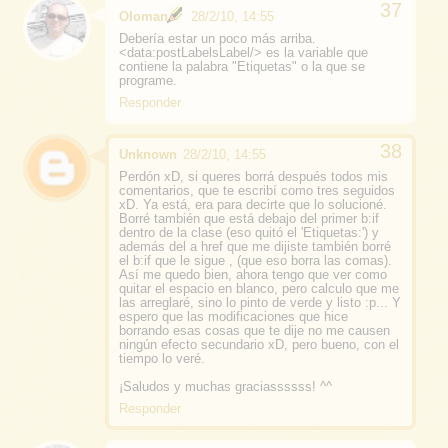
Oloman
28/2/10, 14:55
Debería estar un poco más arriba.
<data:postLabelsLabel/> es la variable que
contiene la palabra "Etiquetas" o la que se
programe.
Responder
Unknown
28/2/10, 14:55
Perdón xD, si queres borrá después todos mis
comentarios, que te escribí como tres seguidos
xD. Ya está, era para decirte que lo solucioné.
Borré también que está debajo del primer b:if
dentro de la clase (eso quitó el 'Etiquetas:') y
además del a href que me dijiste también borré
el b:if que le sigue , (que eso borra las comas).
Así me quedo bien, ahora tengo que ver como
quitar el espacio en blanco, pero calculo que me
las arreglaré, sino lo pinto de verde y listo :p... Y
espero que las modificaciones que hice
borrando esas cosas que te dije no me causen
ningún efecto secundario xD, pero bueno, con el
tiempo lo veré.
¡Saludos y muchas graciassssss! ^^
Responder