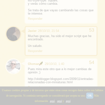
list-style-type: square;
y verás cómo cambia.
Se trata de que vayas cambiando las cosas que
te interese.
Responder
Javier
28/10/10, 21:54
Muchas gracias, ha sido el mejor script que he
encontrado.
Un saludo.
Responder
Oloman
29/10/10, 1:40
Pues mira este otro que a lo mejor cambias de
opinión ;)
http://oloblogger.blogspot.com/2009/11/entradas-
relacionadas-con-miniaturas.html
Responder
Usamos cookies propias y de terceros que entre otras cosas recogen datos sobre sus hábitos
de navegación. Si continúa navegando se considerará que acepta su uso.
OK
Más
Chuparuedis
6/2/11, 1:58
información
aquí
,
aquí
y
aquí
Muchas gracias, has conseguido que ponga en