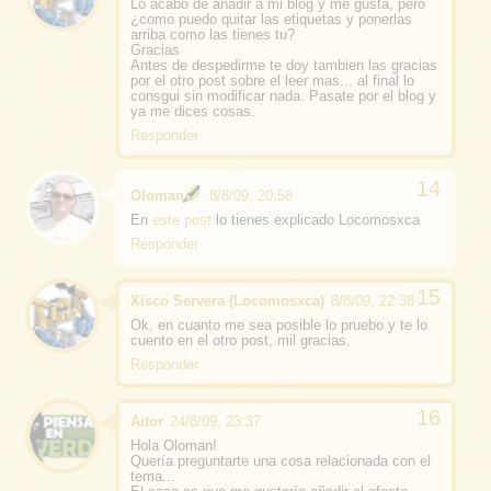
Lo acabo de añadir a mi blog y me gusta, pero
¿como puedo quitar las etiquetas y ponerlas
arriba como las tienes tu?
Gracias
Antes de despedirme te doy tambien las gracias
por el otro post sobre el leer mas... al final lo
consgui sin modificar nada. Pasate por el blog y
ya me dices cosas.
Responder
Oloman
8/8/09, 20:58
En
este post
lo tienes explicado Locomosxca
Responder
Xisco Servera (Locomosxca)
8/8/09, 22:38
Ok, en cuanto me sea posible lo pruebo y te lo
cuento en el otro post, mil gracias.
Responder
Aitor
24/8/09, 23:37
Hola Oloman!
Quería preguntarte una cosa relacionada con el
tema...