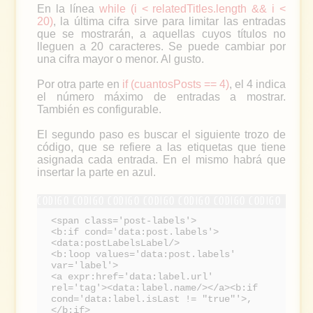
En la línea
while (i < relatedTitles.length && i <
20)
, la última cifra sirve para limitar las entradas
que se mostrarán, a aquellas cuyos títulos no
lleguen a 20 caracteres. Se puede cambiar por
una cifra mayor o menor. Al gusto.
Por otra parte en
if (cuantosPosts == 4)
, el 4 indica
el número máximo de entradas a mostrar.
También es configurable.
El segundo paso es buscar el siguiente trozo de
código, que se refiere a las etiquetas que tiene
asignada cada entrada. En el mismo habrá que
insertar la parte en azul.
<span class='post-labels'>
<b:if cond='data:post.labels'>
<data:postLabelsLabel/>
<b:loop values='data:post.labels'
var='label'>
<a expr:href='data:label.url'
rel='tag'><data:label.name/></a><b:if
cond='data:label.isLast != "true"'>,
</b:if>