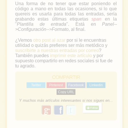
Una forma de no tener que estar poniendo el
código a mano en todas las ocasiones, si lo que
quereis es usarla para todas las entradas, sería
grabando estas últimas etiquetas
span
en la
"
Plantilla de entrada
". Está en
Panel--
>Configuración-->Formato
, al final.
¿Vemos
otro post al azar
por si le encuentras
utilidad o quizás prefieres ser más metódico y
suscribirte a nuestras entradas por correo
?
También puedes
imprimir este artículo
y por
supuesto compartirlo en redes sociales si fue de
tu agrado.
COMPARTIR
Twitter
Pinterest
Facebook
Linkedin
Copy URL
Y muchos más artículos interesantes si nos sigues en...
g
f
o
a
o
g