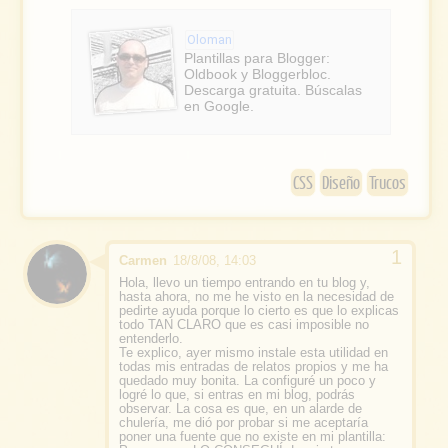
c
l
e
e
Oloman
b
Plantillas para Blogger:
Oldbook y Bloggerbloc.
o
Descarga gratuita. Búscalas
en Google.
o
k
CSS
Diseño
Trucos
Carmen
18/8/08, 14:03
Hola, llevo un tiempo entrando en tu blog y,
hasta ahora, no me he visto en la necesidad de
pedirte ayuda porque lo cierto es que lo explicas
todo TAN CLARO que es casi imposible no
entenderlo.
Te explico, ayer mismo instale esta utilidad en
todas mis entradas de relatos propios y me ha
quedado muy bonita. La configuré un poco y
logré lo que, si entras en mi blog, podrás
observar. La cosa es que, en un alarde de
chulería, me dió por probar si me aceptaría
poner una fuente que no existe en mi plantilla: