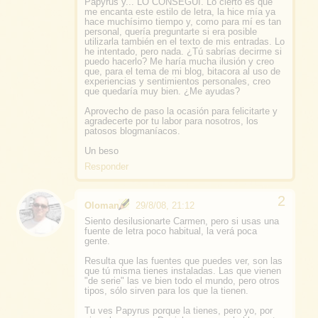
Papyrus y... LO CONSEGUÍ. Lo cierto es que
me encanta este estilo de letra, la hice mía ya
hace muchísimo tiempo y, como para mí es tan
personal, quería preguntarte si era posible
utilizarla también en el texto de mis entradas. Lo
he intentado, pero nada. ¿Tú sabrías decirme si
puedo hacerlo? Me haría mucha ilusión y creo
que, para el tema de mi blog, bitacora al uso de
experiencias y sentimientos personales, creo
que quedaría muy bien. ¿Me ayudas?
Aprovecho de paso la ocasión para felicitarte y
agradecerte por tu labor para nosotros, los
patosos blogmaníacos.
Un beso
Responder
Oloman
29/8/08, 21:12
Siento desilusionarte Carmen, pero si usas una
fuente de letra poco habitual, la verá poca
gente.
Resulta que las fuentes que puedes ver, son las
que tú misma tienes instaladas. Las que vienen
"de serie" las ve bien todo el mundo, pero otros
tipos, sólo sirven para los que la tienen.
Tu ves Papyrus porque la tienes, pero yo, por