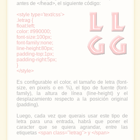
antes de </head>, el siguiente código:
<style type='text/css'>
.letrag {
float:left;
color: #990000;
font-size:100px;
font-family:none;
line-height:80px;
padding-top:1px;
padding-right:5px;
}
</style>
Es configurable el color, el tamaño de letra (font-
size, en pixels o en %), el tipo de fuente (font-
family), la altura de línea (line-height) y el
desplazamiento respecto a la posición original
(padding).
Luego, cada vez que querais usar este tipo de
letra para una entrada, habrá que poner el
caracter que se quiera agrandar, entre las
etiquetas
<span class="letrag"> y </span>